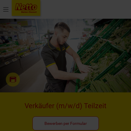
Menü
Verkäufer
(m/w/d)
Teilzeit
Bewerben per Formular