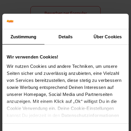
Bewerben per Formular
Zustimmung
Details
Über Cookies
Folge uns auf Social Media!
Wir verwenden Cookies!
Wir nutzen Cookies und andere Techniken, um unsere
Seiten sicher und zuverlässig anzubieten, eine Vielzahl
von Services bereitzustellen, diese stetig zu verbessern
sowie Werbung entsprechend Deinen Interessen auf
unserer Homepage, Social Media und Partnerseiten
Hinweis: Aus Gründen der leichteren Lesbarkeit verwenden
anzuzeigen. Mit einem Klick auf „Ok“ willigst Du in die
wir im Textverlauf die männliche Form der Anrede.
Cookie Verwendung ein. Deine Cookie-Einstellungen
Selbstverständlich sind bei Netto Menschen jeder
kannst Du jederzeit in den
Datenschutzinformationen
Geschlechtsidentität willkommen.
ändern bzw. widerrufen.
Fußzeile
Weitere Online-Angebote