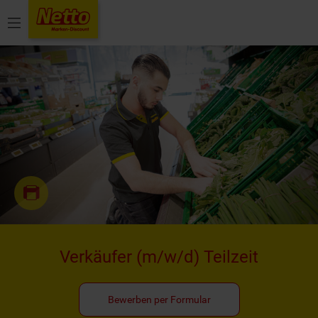
Menü
Verkäufer
(m/w/d)
Teilzeit
Bewerben per Formular