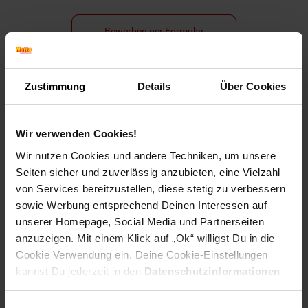
Bewerben per Formular
Zustimmung
Details
Über Cookies
Folge uns auf Social Media!
Wir verwenden Cookies!
Wir nutzen Cookies und andere Techniken, um unsere
Seiten sicher und zuverlässig anzubieten, eine Vielzahl
von Services bereitzustellen, diese stetig zu verbessern
sowie Werbung entsprechend Deinen Interessen auf
unserer Homepage, Social Media und Partnerseiten
Hinweis: Aus Gründen der leichteren Lesbarkeit verwenden
anzuzeigen. Mit einem Klick auf „Ok“ willigst Du in die
wir im Textverlauf die männliche Form der Anrede.
Cookie Verwendung ein. Deine Cookie-Einstellungen
Selbstverständlich sind bei Netto Menschen jeder
kannst Du jederzeit in den
Datenschutzinformationen
Geschlechtsidentität willkommen.
ändern bzw. widerrufen.
Fußzeile
Weitere Online-Angebote