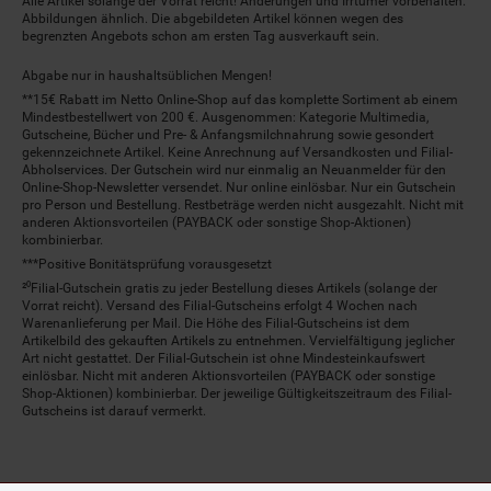
Alle Artikel solange der Vorrat reicht! Änderungen und Irrtümer vorbehalten.
Abbildungen ähnlich. Die abgebildeten Artikel können wegen des
begrenzten Angebots schon am ersten Tag ausverkauft sein.
Abgabe nur in haushaltsüblichen Mengen!
**15€ Rabatt im Netto Online-Shop auf das komplette Sortiment ab einem
Mindestbestellwert von 200 €. Ausgenommen: Kategorie Multimedia,
Gutscheine, Bücher und Pre- & Anfangsmilchnahrung sowie gesondert
gekennzeichnete Artikel. Keine Anrechnung auf Versandkosten und Filial-
Abholservices. Der Gutschein wird nur einmalig an Neuanmelder für den
Online-Shop-Newsletter versendet. Nur online einlösbar. Nur ein Gutschein
pro Person und Bestellung. Restbeträge werden nicht ausgezahlt. Nicht mit
anderen Aktionsvorteilen (PAYBACK oder sonstige Shop-Aktionen)
kombinierbar.
***Positive Bonitätsprüfung vorausgesetzt
²⁰Filial-Gutschein gratis zu jeder Bestellung dieses Artikels (solange der
Vorrat reicht). Versand des Filial-Gutscheins erfolgt 4 Wochen nach
Warenanlieferung per Mail. Die Höhe des Filial-Gutscheins ist dem
Artikelbild des gekauften Artikels zu entnehmen. Vervielfältigung jeglicher
Art nicht gestattet. Der Filial-Gutschein ist ohne Mindesteinkaufswert
einlösbar. Nicht mit anderen Aktionsvorteilen (PAYBACK oder sonstige
Shop-Aktionen) kombinierbar. Der jeweilige Gültigkeitszeitraum des Filial-
Gutscheins ist darauf vermerkt.