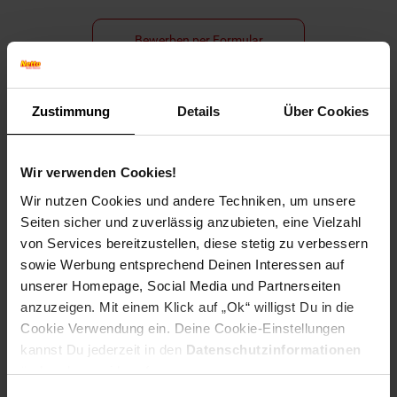
Bewerben per Formular
Zustimmung
Details
Über Cookies
Folge uns auf Social Media!
Wir verwenden Cookies!
Wir nutzen Cookies und andere Techniken, um unsere
Seiten sicher und zuverlässig anzubieten, eine Vielzahl
von Services bereitzustellen, diese stetig zu verbessern
sowie Werbung entsprechend Deinen Interessen auf
unserer Homepage, Social Media und Partnerseiten
Hinweis: Aus Gründen der leichteren Lesbarkeit verwenden
anzuzeigen. Mit einem Klick auf „Ok“ willigst Du in die
wir im Textverlauf die männliche Form der Anrede.
Cookie Verwendung ein. Deine Cookie-Einstellungen
Selbstverständlich sind bei Netto Menschen jeder
kannst Du jederzeit in den
Datenschutzinformationen
Geschlechtsidentität willkommen.
ändern bzw. widerrufen.
Fußzeile
Weitere Online-Angebote