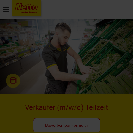
Menü
Verkäufer
(m/w/d)
Teilzeit
Bewerben per Formular