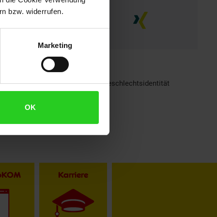
n bzw. widerrufen.
Marketing
h sind bei Netto Menschen jeder Geschlechtsidentität
OK
toKOM
Karriere