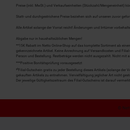
Preise (inkl. MwSt.) und Verkaufseinheiten (Stückzahl/Mengeneinheit) k
Statt- und durchgestrichene Preise beziehen sich auf unseren zuvor gefor
Alle Artikel solange der Vorrat reicht! Änderungen und Irrtümer vorbeha
Abgabe nur in haushaltsüblichen Mengen!
**15€ Rabatt im Netto Online-Shop auf das komplette Sortiment ab ein
gekennzeichnete Artikel. Keine Anrechnung auf Versandkosten und Filial-
Person und Bestellung. Restbeträge werden nicht ausgezahlt. Nicht mit 
***Positive Bonitätsprüfung vorausgesetzt
²⁰Filial-Gutschein gratis zu jeder Bestellung dieses Artikels (solange der
gekauften Artikels zu entnehmen. Vervielfältigung jeglicher Art nicht ge
Der jeweilige Gültigkeitszeitraum des Filial-Gutscheins ist darauf vermerkt
© Nett