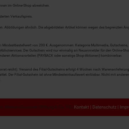
önnen im Online-Shop abweichen.
derten Verkaufspreis.
lten. Abbildungen ähnlich. Die abgebildeten Artikel können wegen des begrenzten A
em Mindestbestellwert von 200 €. Ausgenommen: Kategorie Multimedia, Gutscheine
Abholservices. Der Gutschein wird nur einmalig an Neuanmelder für den Online-Shop
anderen Aktionsvorteilen (PAYBACK oder sonstige Shop-Aktionen) kombinierbar.
 Vorrat reicht). Versand des Filial-Gutscheins erfolgt 4 Wochen nach Warenanlieferung
stattet. Der Filial-Gutschein ist ohne Mindesteinkaufswert einlösbar. Nicht mit and
.
o Marken-Discount Stiftung & Co. KG |
Kontakt
|
Datenschutz
|
Imp