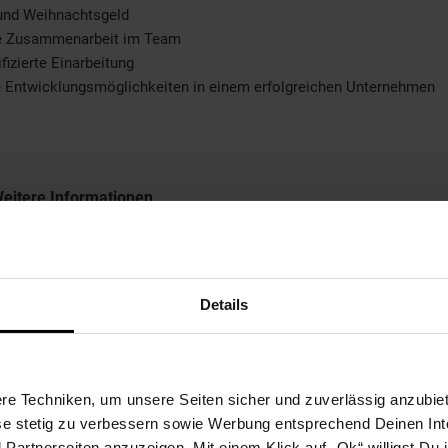
 und Weihnachtsgeld
le Zusammenarbeit im Team
fizierte Einarbeitung
e Entwicklungsmöglichkeiten in einem erfolgreichen Unternehmen
eitere Informationen
ir freuen uns auf Ihre Bewerbung!
Details
Bewerben per Formular
e Techniken, um unsere Seiten sicher und zuverlässig anzubiet
ese stetig zu verbessern sowie Werbung entsprechend Deinen In
artnerseiten anzuzeigen. Mit einem Klick auf „Ok“ willigst Du