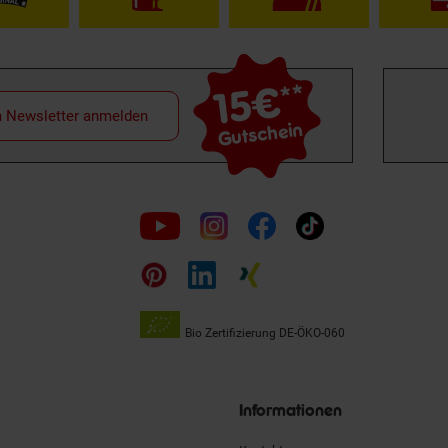
15€
**
m Newsletter anmelden
Gutschein
Folge
uns
auf
Bio Zertifizierung
DE-ÖKO-060
Unsere
Siegel
Informationen