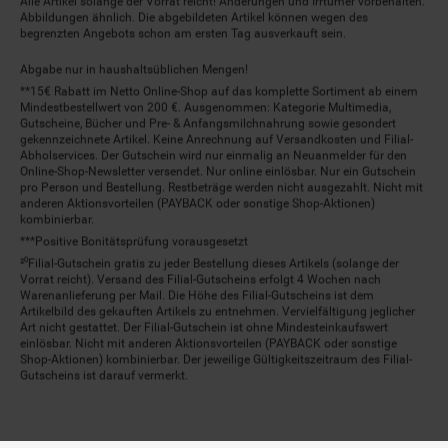
Alle Artikel solange der Vorrat reicht! Änderungen und Irrtümer vorbehalten.
Abbildungen ähnlich. Die abgebildeten Artikel können wegen des
begrenzten Angebots schon am ersten Tag ausverkauft sein.
Abgabe nur in haushaltsüblichen Mengen!
**15€ Rabatt im Netto Online-Shop auf das komplette Sortiment ab einem
Mindestbestellwert von 200 €. Ausgenommen: Kategorie Multimedia,
Gutscheine, Bücher und Pre- & Anfangsmilchnahrung sowie gesondert
gekennzeichnete Artikel. Keine Anrechnung auf Versandkosten und Filial-
Abholservices. Der Gutschein wird nur einmalig an Neuanmelder für den
Online-Shop-Newsletter versendet. Nur online einlösbar. Nur ein Gutschein
pro Person und Bestellung. Restbeträge werden nicht ausgezahlt. Nicht mit
anderen Aktionsvorteilen (PAYBACK oder sonstige Shop-Aktionen)
kombinierbar.
***Positive Bonitätsprüfung vorausgesetzt
²⁰Filial-Gutschein gratis zu jeder Bestellung dieses Artikels (solange der
Vorrat reicht). Versand des Filial-Gutscheins erfolgt 4 Wochen nach
Warenanlieferung per Mail. Die Höhe des Filial-Gutscheins ist dem
Artikelbild des gekauften Artikels zu entnehmen. Vervielfältigung jeglicher
Art nicht gestattet. Der Filial-Gutschein ist ohne Mindesteinkaufswert
einlösbar. Nicht mit anderen Aktionsvorteilen (PAYBACK oder sonstige
Shop-Aktionen) kombinierbar. Der jeweilige Gültigkeitszeitraum des Filial-
Gutscheins ist darauf vermerkt.