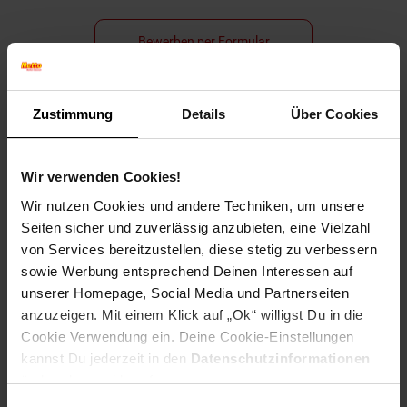
Bewerben per Formular
Zustimmung
Details
Über Cookies
Folge uns auf Social Media!
Wir verwenden Cookies!
Wir nutzen Cookies und andere Techniken, um unsere
Seiten sicher und zuverlässig anzubieten, eine Vielzahl
von Services bereitzustellen, diese stetig zu verbessern
sowie Werbung entsprechend Deinen Interessen auf
unserer Homepage, Social Media und Partnerseiten
Hinweis: Aus Gründen der leichteren Lesbarkeit verwenden
anzuzeigen. Mit einem Klick auf „Ok“ willigst Du in die
wir im Textverlauf die männliche Form der Anrede.
Cookie Verwendung ein. Deine Cookie-Einstellungen
Selbstverständlich sind bei Netto Menschen jeder
kannst Du jederzeit in den
Datenschutzinformationen
Geschlechtsidentität willkommen.
ändern bzw. widerrufen.
Fußzeile
Weitere Online-Angebote