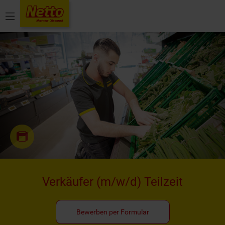
Menü
Verkäufer
(m/w/d)
Teilzeit
Bewerben per Formular