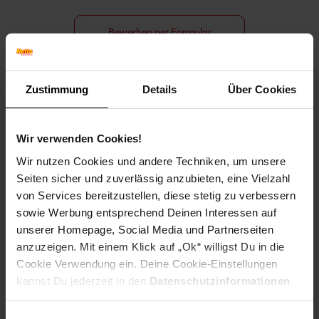
Bewerben per Formular
Zustimmung
Details
Über Cookies
Folge uns auf Social Media!
Wir verwenden Cookies!
Wir nutzen Cookies und andere Techniken, um unsere
Seiten sicher und zuverlässig anzubieten, eine Vielzahl
von Services bereitzustellen, diese stetig zu verbessern
sowie Werbung entsprechend Deinen Interessen auf
unserer Homepage, Social Media und Partnerseiten
Hinweis: Aus Gründen der leichteren Lesbarkeit verwenden
anzuzeigen. Mit einem Klick auf „Ok“ willigst Du in die
wir im Textverlauf die männliche Form der Anrede.
Cookie Verwendung ein. Deine Cookie-Einstellungen
Selbstverständlich sind bei Netto Menschen jeder
kannst Du jederzeit in den
Datenschutzinformationen
Geschlechtsidentität willkommen.
ändern bzw. widerrufen.
Fußzeile
Weitere Online-Angebote