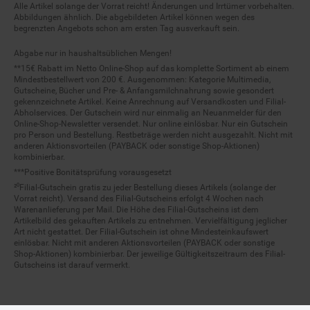
Alle Artikel solange der Vorrat reicht! Änderungen und Irrtümer vorbehalten.
Abbildungen ähnlich. Die abgebildeten Artikel können wegen des
begrenzten Angebots schon am ersten Tag ausverkauft sein.
Abgabe nur in haushaltsüblichen Mengen!
**15€ Rabatt im Netto Online-Shop auf das komplette Sortiment ab einem
Mindestbestellwert von 200 €. Ausgenommen: Kategorie Multimedia,
Gutscheine, Bücher und Pre- & Anfangsmilchnahrung sowie gesondert
gekennzeichnete Artikel. Keine Anrechnung auf Versandkosten und Filial-
Abholservices. Der Gutschein wird nur einmalig an Neuanmelder für den
Online-Shop-Newsletter versendet. Nur online einlösbar. Nur ein Gutschein
pro Person und Bestellung. Restbeträge werden nicht ausgezahlt. Nicht mit
anderen Aktionsvorteilen (PAYBACK oder sonstige Shop-Aktionen)
kombinierbar.
***Positive Bonitätsprüfung vorausgesetzt
²⁰Filial-Gutschein gratis zu jeder Bestellung dieses Artikels (solange der
Vorrat reicht). Versand des Filial-Gutscheins erfolgt 4 Wochen nach
Warenanlieferung per Mail. Die Höhe des Filial-Gutscheins ist dem
Artikelbild des gekauften Artikels zu entnehmen. Vervielfältigung jeglicher
Art nicht gestattet. Der Filial-Gutschein ist ohne Mindesteinkaufswert
einlösbar. Nicht mit anderen Aktionsvorteilen (PAYBACK oder sonstige
Shop-Aktionen) kombinierbar. Der jeweilige Gültigkeitszeitraum des Filial-
Gutscheins ist darauf vermerkt.