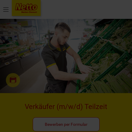
Menü
Verkäufer
(m/w/d)
Teilzeit
Bewerben per Formular