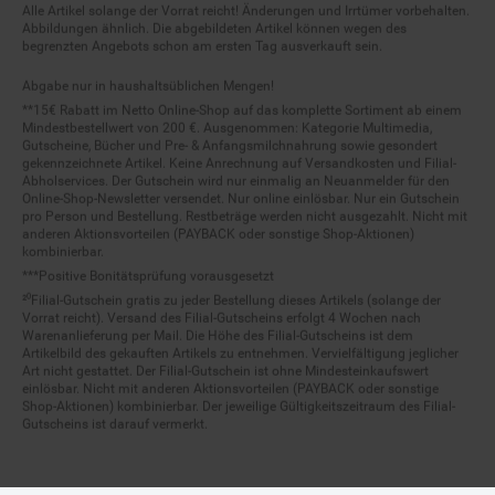
Alle Artikel solange der Vorrat reicht! Änderungen und Irrtümer vorbehalten.
Abbildungen ähnlich. Die abgebildeten Artikel können wegen des
begrenzten Angebots schon am ersten Tag ausverkauft sein.
Abgabe nur in haushaltsüblichen Mengen!
**15€ Rabatt im Netto Online-Shop auf das komplette Sortiment ab einem
Mindestbestellwert von 200 €. Ausgenommen: Kategorie Multimedia,
Gutscheine, Bücher und Pre- & Anfangsmilchnahrung sowie gesondert
gekennzeichnete Artikel. Keine Anrechnung auf Versandkosten und Filial-
Abholservices. Der Gutschein wird nur einmalig an Neuanmelder für den
Online-Shop-Newsletter versendet. Nur online einlösbar. Nur ein Gutschein
pro Person und Bestellung. Restbeträge werden nicht ausgezahlt. Nicht mit
anderen Aktionsvorteilen (PAYBACK oder sonstige Shop-Aktionen)
kombinierbar.
***Positive Bonitätsprüfung vorausgesetzt
²⁰Filial-Gutschein gratis zu jeder Bestellung dieses Artikels (solange der
Vorrat reicht). Versand des Filial-Gutscheins erfolgt 4 Wochen nach
Warenanlieferung per Mail. Die Höhe des Filial-Gutscheins ist dem
Artikelbild des gekauften Artikels zu entnehmen. Vervielfältigung jeglicher
Art nicht gestattet. Der Filial-Gutschein ist ohne Mindesteinkaufswert
einlösbar. Nicht mit anderen Aktionsvorteilen (PAYBACK oder sonstige
Shop-Aktionen) kombinierbar. Der jeweilige Gültigkeitszeitraum des Filial-
Gutscheins ist darauf vermerkt.