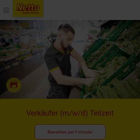
Menü
Verkäufer
(m/w/d)
Teilzeit
Bewerben per Formular