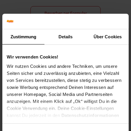
Bewerben per Formular
Zustimmung
Details
Über Cookies
Folge uns auf Social Media!
Wir verwenden Cookies!
Wir nutzen Cookies und andere Techniken, um unsere
Seiten sicher und zuverlässig anzubieten, eine Vielzahl
von Services bereitzustellen, diese stetig zu verbessern
sowie Werbung entsprechend Deinen Interessen auf
unserer Homepage, Social Media und Partnerseiten
Hinweis: Aus Gründen der leichteren Lesbarkeit verwenden
anzuzeigen. Mit einem Klick auf „Ok“ willigst Du in die
wir im Textverlauf die männliche Form der Anrede.
Cookie Verwendung ein. Deine Cookie-Einstellungen
Selbstverständlich sind bei Netto Menschen jeder
kannst Du jederzeit in den
Datenschutzinformationen
Geschlechtsidentität willkommen.
ändern bzw. widerrufen.
Fußzeile
Weitere Online-Angebote