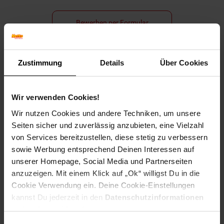
Bewerben per Formular
Zustimmung
Details
Über Cookies
Folge uns auf Social Media!
Wir verwenden Cookies!
Wir nutzen Cookies und andere Techniken, um unsere
Seiten sicher und zuverlässig anzubieten, eine Vielzahl
von Services bereitzustellen, diese stetig zu verbessern
sowie Werbung entsprechend Deinen Interessen auf
unserer Homepage, Social Media und Partnerseiten
Hinweis: Aus Gründen der leichteren Lesbarkeit verwenden
anzuzeigen. Mit einem Klick auf „Ok“ willigst Du in die
wir im Textverlauf die männliche Form der Anrede.
Cookie Verwendung ein. Deine Cookie-Einstellungen
Selbstverständlich sind bei Netto Menschen jeder
kannst Du jederzeit in den
Datenschutzinformationen
Geschlechtsidentität willkommen.
ändern bzw. widerrufen.
Fußzeile
Weitere Online-Angebote