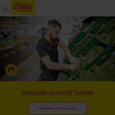
Menü
Verkäufer
(m/w/d)
Teilzeit
Bewerben per Formular