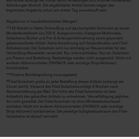
Alle Artikel solange der Vorrat reicht! Änderungen und Irrtümer vorbehalten.
Abbildungen ähnlich. Die abgebildeten Artikel können wegen des
begrenzten Angebots schon am ersten Tag ausverkauft sein.
Abgabe nur in haushaltsüblichen Mengen!
**15€ Rabatt im Netto Online-Shop auf das komplette Sortiment ab einem
Mindestbestellwert von 200 €. Ausgenommen: Kategorie Multimedia,
Gutscheine, Bücher und Pre- & Anfangsmilchnahrung sowie gesondert
gekennzeichnete Artikel. Keine Anrechnung auf Versandkosten und Filial-
Abholservices. Der Gutschein wird nur einmalig an Neuanmelder für den
Online-Shop-Newsletter versendet. Nur online einlösbar. Nur ein Gutschein
pro Person und Bestellung. Restbeträge werden nicht ausgezahlt. Nicht mit
anderen Aktionsvorteilen (PAYBACK oder sonstige Shop-Aktionen)
kombinierbar.
***Positive Bonitätsprüfung vorausgesetzt
²⁰Filial-Gutschein gratis zu jeder Bestellung dieses Artikels (solange der
Vorrat reicht). Versand des Filial-Gutscheins erfolgt 4 Wochen nach
Warenanlieferung per Mail. Die Höhe des Filial-Gutscheins ist dem
Artikelbild des gekauften Artikels zu entnehmen. Vervielfältigung jeglicher
Art nicht gestattet. Der Filial-Gutschein ist ohne Mindesteinkaufswert
einlösbar. Nicht mit anderen Aktionsvorteilen (PAYBACK oder sonstige
Shop-Aktionen) kombinierbar. Der jeweilige Gültigkeitszeitraum des Filial-
Gutscheins ist darauf vermerkt.