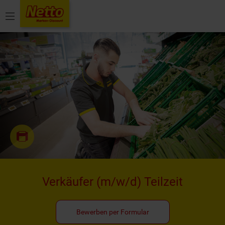
Menü
Verkäufer
(m/w/d)
Teilzeit
Bewerben per Formular