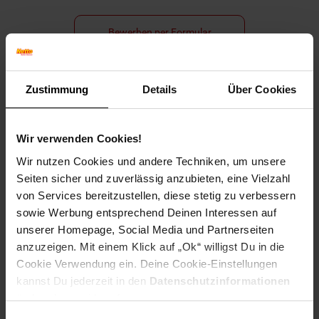
Bewerben per Formular
Zustimmung
Details
Über Cookies
Folge uns auf Social Media!
Wir verwenden Cookies!
Wir nutzen Cookies und andere Techniken, um unsere
Seiten sicher und zuverlässig anzubieten, eine Vielzahl
von Services bereitzustellen, diese stetig zu verbessern
sowie Werbung entsprechend Deinen Interessen auf
unserer Homepage, Social Media und Partnerseiten
Hinweis: Aus Gründen der leichteren Lesbarkeit verwenden
anzuzeigen. Mit einem Klick auf „Ok“ willigst Du in die
wir im Textverlauf die männliche Form der Anrede.
Cookie Verwendung ein. Deine Cookie-Einstellungen
Selbstverständlich sind bei Netto Menschen jeder
kannst Du jederzeit in den
Datenschutzinformationen
Geschlechtsidentität willkommen.
ändern bzw. widerrufen.
Fußzeile
Weitere Online-Angebote