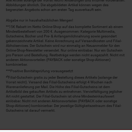
Alle Artikel solange der Vorrat reicht! Änderungen und Irrtümer vorbehalten.
Abbildungen ähnlich. Die abgebildeten Artikel können wegen des
begrenzten Angebots schon am ersten Tag ausverkauft sein.
Abgabe nur in haushaltsüblichen Mengen!
**15€ Rabatt im Netto Online-Shop auf das komplette Sortiment ab einem
Mindestbestellwert von 200 €. Ausgenommen: Kategorie Multimedia,
Gutscheine, Bücher und Pre- & Anfangsmilchnahrung sowie gesondert
gekennzeichnete Artikel. Keine Anrechnung auf Versandkosten und Filial-
Abholservices. Der Gutschein wird nur einmalig an Neuanmelder für den
Online-Shop-Newsletter versendet. Nur online einlösbar. Nur ein Gutschein
pro Person und Bestellung. Restbeträge werden nicht ausgezahlt. Nicht mit
anderen Aktionsvorteilen (PAYBACK oder sonstige Shop-Aktionen)
kombinierbar.
***Positive Bonitätsprüfung vorausgesetzt
²⁰Filial-Gutschein gratis zu jeder Bestellung dieses Artikels (solange der
Vorrat reicht). Versand des Filial-Gutscheins erfolgt 4 Wochen nach
Warenanlieferung per Mail. Die Höhe des Filial-Gutscheins ist dem
Artikelbild des gekauften Artikels zu entnehmen. Vervielfältigung jeglicher
Art nicht gestattet. Der Filial-Gutschein ist ohne Mindesteinkaufswert
einlösbar. Nicht mit anderen Aktionsvorteilen (PAYBACK oder sonstige
Shop-Aktionen) kombinierbar. Der jeweilige Gültigkeitszeitraum des Filial-
Gutscheins ist darauf vermerkt.