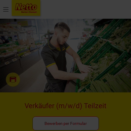
Menü
Verkäufer
(m/w/d)
Teilzeit
Bewerben per Formular