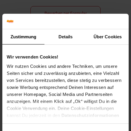
Bewerben per Formular
Zustimmung
Details
Über Cookies
Folge uns auf Social Media!
Wir verwenden Cookies!
Wir nutzen Cookies und andere Techniken, um unsere
Seiten sicher und zuverlässig anzubieten, eine Vielzahl
von Services bereitzustellen, diese stetig zu verbessern
sowie Werbung entsprechend Deinen Interessen auf
unserer Homepage, Social Media und Partnerseiten
Hinweis: Aus Gründen der leichteren Lesbarkeit verwenden
anzuzeigen. Mit einem Klick auf „Ok“ willigst Du in die
wir im Textverlauf die männliche Form der Anrede.
Cookie Verwendung ein. Deine Cookie-Einstellungen
Selbstverständlich sind bei Netto Menschen jeder
kannst Du jederzeit in den
Datenschutzinformationen
Geschlechtsidentität willkommen.
ändern bzw. widerrufen.
Fußzeile
Weitere Online-Angebote