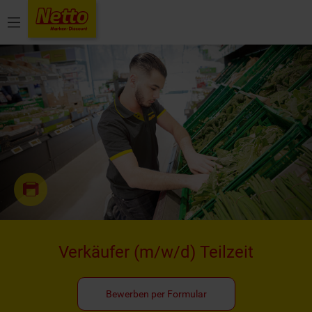
Menü
Verkäufer
(m/w/d)
Teilzeit
Bewerben per Formular