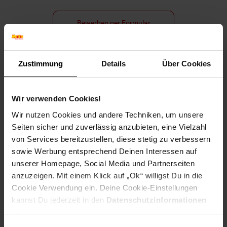
Bewerben per Formular
Zustimmung
Details
Über Cookies
Folge uns auf Social Media!
Wir verwenden Cookies!
Wir nutzen Cookies und andere Techniken, um unsere
Seiten sicher und zuverlässig anzubieten, eine Vielzahl
von Services bereitzustellen, diese stetig zu verbessern
sowie Werbung entsprechend Deinen Interessen auf
unserer Homepage, Social Media und Partnerseiten
Hinweis: Aus Gründen der leichteren Lesbarkeit verwenden
anzuzeigen. Mit einem Klick auf „Ok“ willigst Du in die
wir im Textverlauf die männliche Form der Anrede.
Cookie Verwendung ein. Deine Cookie-Einstellungen
Selbstverständlich sind bei Netto Menschen jeder
kannst Du jederzeit in den
Datenschutzinformationen
Geschlechtsidentität willkommen.
ändern bzw. widerrufen.
Fußzeile
Weitere Online-Angebote