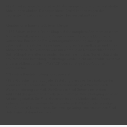
Alle Artikel solange der Vorrat reicht! Änderungen und Irrtümer vorbehalten.
Abbildungen ähnlich. Die abgebildeten Artikel können wegen des
begrenzten Angebots schon am ersten Tag ausverkauft sein.
Abgabe nur in haushaltsüblichen Mengen!
**15€ Rabatt im Netto Online-Shop auf das komplette Sortiment ab einem
Mindestbestellwert von 200 €. Ausgenommen: Kategorie Multimedia,
Gutscheine, Bücher und Pre- & Anfangsmilchnahrung sowie gesondert
gekennzeichnete Artikel. Keine Anrechnung auf Versandkosten und Filial-
Abholservices. Der Gutschein wird nur einmalig an Neuanmelder für den
Online-Shop-Newsletter versendet. Nur online einlösbar. Nur ein Gutschein
pro Person und Bestellung. Restbeträge werden nicht ausgezahlt. Nicht mit
anderen Aktionsvorteilen (PAYBACK oder sonstige Shop-Aktionen)
kombinierbar.
***Positive Bonitätsprüfung vorausgesetzt
²⁰Filial-Gutschein gratis zu jeder Bestellung dieses Artikels (solange der
Vorrat reicht). Versand des Filial-Gutscheins erfolgt 4 Wochen nach
Warenanlieferung per Mail. Die Höhe des Filial-Gutscheins ist dem
Artikelbild des gekauften Artikels zu entnehmen. Vervielfältigung jeglicher
Art nicht gestattet. Der Filial-Gutschein ist ohne Mindesteinkaufswert
einlösbar. Nicht mit anderen Aktionsvorteilen (PAYBACK oder sonstige
Shop-Aktionen) kombinierbar. Der jeweilige Gültigkeitszeitraum des Filial-
Gutscheins ist darauf vermerkt.