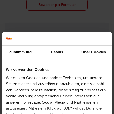
Bewerben per Formular
Folge uns auf Social Media!
Zustimmung
Details
Über Cookies
Wir verwenden Cookies!
Wir nutzen Cookies und andere Techniken, um unsere
Hinweis: Aus Gründen der leichteren Lesbarkeit verwenden
wir im Textverlauf die männliche Form der Anrede.
Seiten sicher und zuverlässig anzubieten, eine Vielzahl
Selbstverständlich sind bei Netto Menschen jeder
von Services bereitzustellen, diese stetig zu verbessern
Geschlechtsidentität willkommen.
sowie Werbung entsprechend Deinen Interessen auf
Fußzeile
unserer Homepage, Social Media und Partnerseiten
Weitere Online-Angebote
anzuzeigen. Mit einem Klick auf „Ok“ willigst Du in die