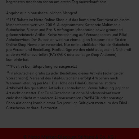
begrenzten Angebots schon am ersten Tag ausverkauft sein.
Abgabe nur in haushaltsüblichen Mengen!
**15€ Rabatt im Netto Online-Shop auf das komplette Sortiment ab einem
Mindestbestellwert von 200 €. Ausgenommen: Kategorie Multimedia,
Gutscheine, Bücher und Pre- & Anfangsmilchnahrung sowie gesondert
gekennzeichnete Artikel. Keine Anrechnung auf Versandkosten und Filial-
Abholservices. Der Gutschein wird nur einmalig an Neuanmelder für den
Online-Shop-Newsletter versendet. Nur online einlösbar. Nur ein Gutschein
pro Person und Bestellung. Restbeträge werden nicht ausgezahlt. Nicht mit
anderen Aktionsvorteilen (PAYBACK oder sonstige Shop-Aktionen)
kombinierbar.
***Positive Bonitätsprüfung vorausgesetzt
²⁰Filial-Gutschein gratis zu jeder Bestellung dieses Artikels (solange der
Vorrat reicht). Versand des Filial-Gutscheins erfolgt 4 Wochen nach
Warenanlieferung per Mail. Die Höhe des Filial-Gutscheins ist dem
Artikelbild des gekauften Artikels zu entnehmen. Vervielfältigung jeglicher
Art nicht gestattet. Der Filial-Gutschein ist ohne Mindesteinkaufswert
einlösbar. Nicht mit anderen Aktionsvorteilen (PAYBACK oder sonstige
Shop-Aktionen) kombinierbar. Der jeweilige Gültigkeitszeitraum des Filial-
Gutscheins ist darauf vermerkt.
© Netto Marken-Discount Stiftung & Co. KG |