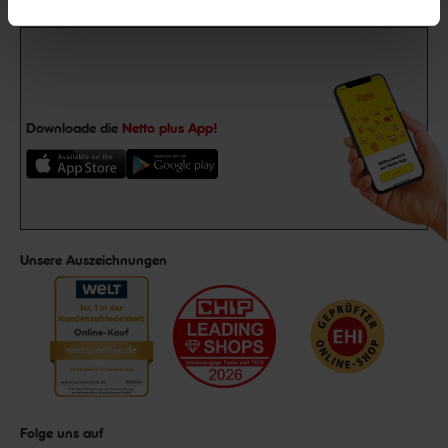
Downloade die
Netto plus App!
Unsere Auszeichnungen
Folge uns auf