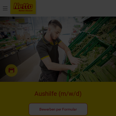
Menü
Aushilfe
(m/w/d)
Bewerben per Formular