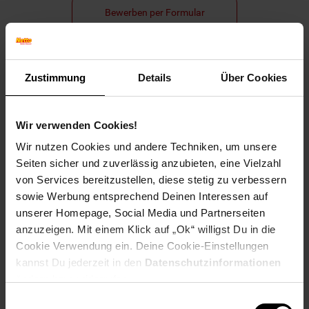
Bewerben per Formular
Zustimmung
Details
Über Cookies
Folge uns auf Social Media!
Wir verwenden Cookies!
Wir nutzen Cookies und andere Techniken, um unsere
Seiten sicher und zuverlässig anzubieten, eine Vielzahl
von Services bereitzustellen, diese stetig zu verbessern
sowie Werbung entsprechend Deinen Interessen auf
Hinweis: Aus Gründen der leichteren Lesbarkeit verwenden
unserer Homepage, Social Media und Partnerseiten
wir im Textverlauf die männliche Form der Anrede.
anzuzeigen. Mit einem Klick auf „Ok“ willigst Du in die
Selbstverständlich sind bei Netto Menschen jeder
Cookie Verwendung ein. Deine Cookie-Einstellungen
Geschlechtsidentität willkommen.
kannst Du jederzeit in den
Datenschutzinformationen
Fußzeile
Weitere Online-Angebote
ändern bzw. widerrufen.
Einwilligungsauswahl