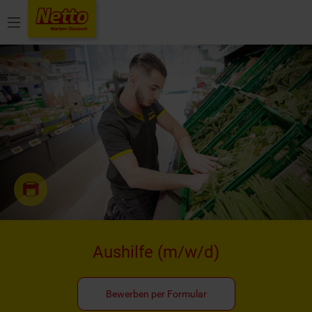
Menü
Aushilfe
(m/w/d)
Bewerben per Formular