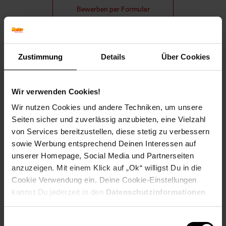
Bewerben per Formular
Zustimmung
Details
Über Cookies
Folge uns auf Social Media!
Wir verwenden Cookies!
Wir nutzen Cookies und andere Techniken, um unsere
Seiten sicher und zuverlässig anzubieten, eine Vielzahl
von Services bereitzustellen, diese stetig zu verbessern
sowie Werbung entsprechend Deinen Interessen auf
Hinweis: Aus Gründen der leichteren Lesbarkeit verwenden
unserer Homepage, Social Media und Partnerseiten
wir im Textverlauf die männliche Form der Anrede.
anzuzeigen. Mit einem Klick auf „Ok“ willigst Du in die
Selbstverständlich sind bei Netto Menschen jeder
Cookie Verwendung ein. Deine Cookie-Einstellungen
Geschlechtsidentität willkommen.
kannst Du jederzeit in den
Datenschutzinformationen
Fußzeile
Weitere Online-Angebote
ändern bzw. widerrufen.
Einwilligungsauswahl