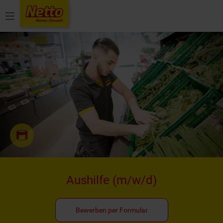
Menü
Aushilfe
(m/w/d)
Bewerben per Formular