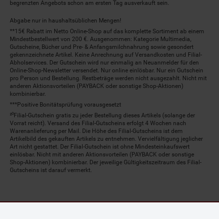
begrenzten Angebots schon am ersten Tag ausverkauft sein.
Abgabe nur in haushaltsüblichen Mengen!
**15€ Rabatt im Netto Online-Shop auf das komplette Sortiment ab einem
Mindestbestellwert von 200 €. Ausgenommen: Kategorie Multimedia,
Gutscheine, Bücher und Pre- & Anfangsmilchnahrung sowie gesondert
gekennzeichnete Artikel. Keine Anrechnung auf Versandkosten und Filial-
Abholservices. Der Gutschein wird nur einmalig an Neuanmelder für den
Online-Shop-Newsletter versendet. Nur online einlösbar. Nur ein Gutschein
pro Person und Bestellung. Restbeträge werden nicht ausgezahlt. Nicht mit
anderen Aktionsvorteilen (PAYBACK oder sonstige Shop-Aktionen)
kombinierbar.
***Positive Bonitätsprüfung vorausgesetzt
²⁰Filial-Gutschein gratis zu jeder Bestellung dieses Artikels (solange der
Vorrat reicht). Versand des Filial-Gutscheins erfolgt 4 Wochen nach
Warenanlieferung per Mail. Die Höhe des Filial-Gutscheins ist dem
Artikelbild des gekauften Artikels zu entnehmen. Vervielfältigung jeglicher
Art nicht gestattet. Der Filial-Gutschein ist ohne Mindesteinkaufswert
einlösbar. Nicht mit anderen Aktionsvorteilen (PAYBACK oder sonstige
Shop-Aktionen) kombinierbar. Der jeweilige Gültigkeitszeitraum des Filial-
Gutscheins ist darauf vermerkt.
© Netto Marken-Discount Stiftung & Co. KG |