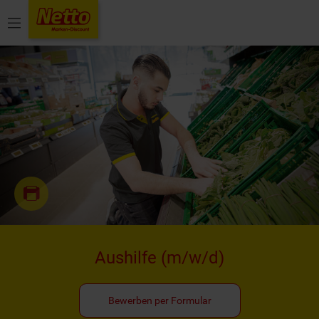
Menü
Aushilfe
(m/w/d)
Bewerben per Formular