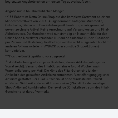
begrenzten Angebots schon am ersten Tag ausverkauft sein.
Abgabe nur in haushaltsüblichen Mengen!
**15€ Rabatt im Netto Online-Shop auf das komplette Sortiment ab einem
Mindestbestellwert von 200 €. Ausgenommen: Kategorie Multimedia,
Gutscheine, Bücher und Pre- & Anfangsmilchnahrung sowie gesondert
gekennzeichnete Artikel. Keine Anrechnung auf Versandkosten und Filial-
Abholservices. Der Gutschein wird nur einmalig an Neuanmelder für den
Online-Shop-Newsletter versendet. Nur online einlösbar. Nur ein Gutschein
pro Person und Bestellung. Restbeträge werden nicht ausgezahlt. Nicht mit
anderen Aktionsvorteilen (PAYBACK oder sonstige Shop-Aktionen)
kombinierbar.
***Positive Bonitätsprüfung vorausgesetzt
²⁰Filial-Gutschein gratis zu jeder Bestellung dieses Artikels (solange der
Vorrat reicht). Versand des Filial-Gutscheins erfolgt 4 Wochen nach
Warenanlieferung per Mail. Die Höhe des Filial-Gutscheins ist dem
Artikelbild des gekauften Artikels zu entnehmen. Vervielfältigung jeglicher
Art nicht gestattet. Der Filial-Gutschein ist ohne Mindesteinkaufswert
einlösbar. Nicht mit anderen Aktionsvorteilen (PAYBACK oder sonstige
Shop-Aktionen) kombinierbar. Der jeweilige Gültigkeitszeitraum des Filial-
Gutscheins ist darauf vermerkt.
© Netto Marken-Discount Stiftung & Co. KG |