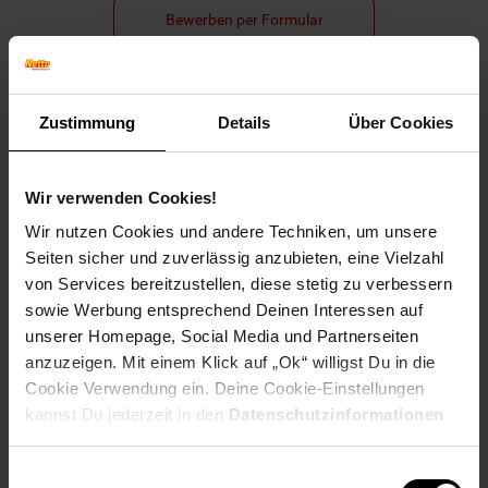
Bewerben per Formular
Zustimmung
Details
Über Cookies
Folge uns auf Social Media!
Wir verwenden Cookies!
Wir nutzen Cookies und andere Techniken, um unsere
Seiten sicher und zuverlässig anzubieten, eine Vielzahl
von Services bereitzustellen, diese stetig zu verbessern
sowie Werbung entsprechend Deinen Interessen auf
Hinweis: Aus Gründen der leichteren Lesbarkeit verwenden
unserer Homepage, Social Media und Partnerseiten
wir im Textverlauf die männliche Form der Anrede.
anzuzeigen. Mit einem Klick auf „Ok“ willigst Du in die
Selbstverständlich sind bei Netto Menschen jeder
Cookie Verwendung ein. Deine Cookie-Einstellungen
Geschlechtsidentität willkommen.
kannst Du jederzeit in den
Datenschutzinformationen
Fußzeile
Weitere Online-Angebote
ändern bzw. widerrufen.
Einwilligungsauswahl