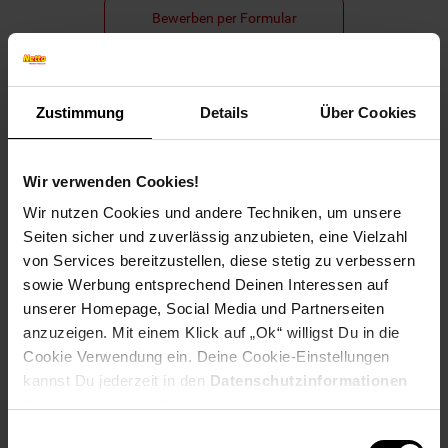
Bewerben per Formular
Zustimmung
Details
Über Cookies
Folge uns auf Social Media!
Wir verwenden Cookies!
Wir nutzen Cookies und andere Techniken, um unsere
Seiten sicher und zuverlässig anzubieten, eine Vielzahl
von Services bereitzustellen, diese stetig zu verbessern
sowie Werbung entsprechend Deinen Interessen auf
Hinweis: Aus Gründen der leichteren Lesbarkeit verwenden
unserer Homepage, Social Media und Partnerseiten
wir im Textverlauf die männliche Form der Anrede.
anzuzeigen. Mit einem Klick auf „Ok“ willigst Du in die
Selbstverständlich sind bei Netto Menschen jeder
Cookie Verwendung ein. Deine Cookie-Einstellungen
Geschlechtsidentität willkommen.
kannst Du jederzeit in den
Datenschutzinformationen
Fußzeile
Weitere Online-Angebote
ändern bzw. widerrufen.
Einwilligungsauswahl