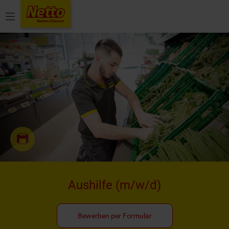
Menü
Aushilfe
(m/w/d)
Bewerben per Formular