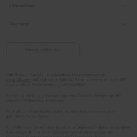
Informationen
Über Netto
Vertrag widerrufen
Fußnoten
*Alle Preise in Euro (€) inkl. gesetzlicher Mehrwertsteuer, zzgl.
Versandkosten
und zzgl. evtl. anfallender Versandkostenzuschläge. UVP:
Unverbindliche Preisempfehlung des Herstellers.
Preise (inkl. MwSt.) und Verkaufseinheiten (Stückzahl/Mengeneinheit)
können im Online-Shop abweichen.
Statt- und durchgestrichene Preise beziehen sich auf unseren zuvor
geforderten Verkaufspreis.
Alle Artikel solange der Vorrat reicht! Änderungen und Irrtümer vorbehalten.
Abbildungen ähnlich. Die abgebildeten Artikel können wegen des
begrenzten Angebots schon am ersten Tag ausverkauft sein.