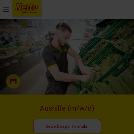
Menü
Aushilfe
(m/w/d)
Bewerben per Formular