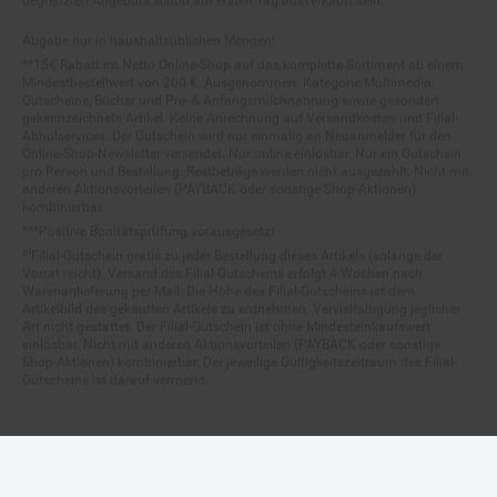
Abgabe nur in haushaltsüblichen Mengen!
**15€ Rabatt im Netto Online-Shop auf das komplette Sortiment ab einem
Mindestbestellwert von 200 €. Ausgenommen: Kategorie Multimedia,
Gutscheine, Bücher und Pre- & Anfangsmilchnahrung sowie gesondert
gekennzeichnete Artikel. Keine Anrechnung auf Versandkosten und Filial-
Abholservices. Der Gutschein wird nur einmalig an Neuanmelder für den
Online-Shop-Newsletter versendet. Nur online einlösbar. Nur ein Gutschein
pro Person und Bestellung. Restbeträge werden nicht ausgezahlt. Nicht mit
anderen Aktionsvorteilen (PAYBACK oder sonstige Shop-Aktionen)
kombinierbar.
***Positive Bonitätsprüfung vorausgesetzt
²⁰Filial-Gutschein gratis zu jeder Bestellung dieses Artikels (solange der
Vorrat reicht). Versand des Filial-Gutscheins erfolgt 4 Wochen nach
Warenanlieferung per Mail. Die Höhe des Filial-Gutscheins ist dem
Artikelbild des gekauften Artikels zu entnehmen. Vervielfältigung jeglicher
Art nicht gestattet. Der Filial-Gutschein ist ohne Mindesteinkaufswert
einlösbar. Nicht mit anderen Aktionsvorteilen (PAYBACK oder sonstige
Shop-Aktionen) kombinierbar. Der jeweilige Gültigkeitszeitraum des Filial-
Gutscheins ist darauf vermerkt.
© Netto Marken-Discount Stiftung & Co. KG |
Kontakt
|
Datenschutz
|
Impressum