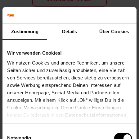
Zustimmung
Details
Über Cookies
Folge uns auf Social Media!
Wir verwenden Cookies!
Wir nutzen Cookies und andere Techniken, um unsere
Seiten sicher und zuverlässig anzubieten, eine Vielzahl
von Services bereitzustellen, diese stetig zu verbessern
sowie Werbung entsprechend Deinen Interessen auf
Hinweis: Aus Gründen der leichteren Lesbarkeit verwenden
unserer Homepage, Social Media und Partnerseiten
wir im Textverlauf die männliche Form der Anrede.
anzuzeigen. Mit einem Klick auf „Ok“ willigst Du in die
Selbstverständlich sind bei Netto Menschen jeder
Cookie Verwendung ein. Deine Cookie-Einstellungen
Geschlechtsidentität willkommen.
kannst Du jederzeit in den
Datenschutzinformationen
Fußzeile
Weitere Online-Angebote
ändern bzw. widerrufen.
Einwilligungsauswahl
Netto Reisen
TV-Shop
Weinwelt
Notwendig