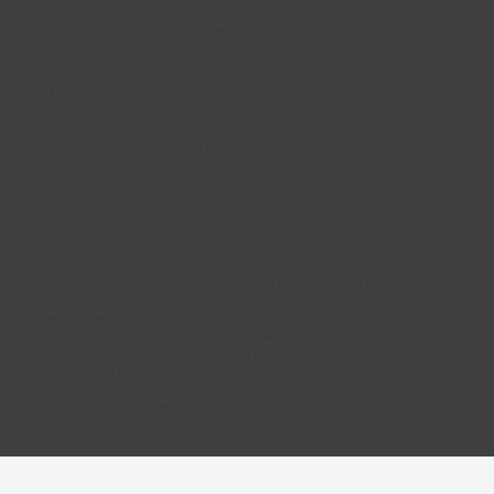
begrenzten Angebots schon am ersten Tag ausverkauft sein.
Abgabe nur in haushaltsüblichen Mengen!
**15€ Rabatt im Netto Online-Shop auf das komplette Sortiment ab einem
Mindestbestellwert von 200 €. Ausgenommen: Kategorie Multimedia,
Gutscheine, Bücher und Pre- & Anfangsmilchnahrung sowie gesondert
gekennzeichnete Artikel. Keine Anrechnung auf Versandkosten und Filial-
Abholservices. Der Gutschein wird nur einmalig an Neuanmelder für den
Online-Shop-Newsletter versendet. Nur online einlösbar. Nur ein Gutschein
pro Person und Bestellung. Restbeträge werden nicht ausgezahlt. Nicht mit
anderen Aktionsvorteilen (PAYBACK oder sonstige Shop-Aktionen)
kombinierbar.
***Positive Bonitätsprüfung vorausgesetzt
²⁰Filial-Gutschein gratis zu jeder Bestellung dieses Artikels (solange der
Vorrat reicht). Versand des Filial-Gutscheins erfolgt 4 Wochen nach
Warenanlieferung per Mail. Die Höhe des Filial-Gutscheins ist dem
Artikelbild des gekauften Artikels zu entnehmen. Vervielfältigung jeglicher
Art nicht gestattet. Der Filial-Gutschein ist ohne Mindesteinkaufswert
einlösbar. Nicht mit anderen Aktionsvorteilen (PAYBACK oder sonstige
Shop-Aktionen) kombinierbar. Der jeweilige Gültigkeitszeitraum des Filial-
Gutscheins ist darauf vermerkt.