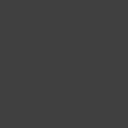
Informationen
Über Netto
Vertrag widerrufen
Fußnoten
*Alle Preise in Euro (€) inkl. gesetzlicher Mehrwertsteuer, zzgl.
Versandkosten
und zzgl. evtl. anfallender Versandkostenzuschläge. UVP:
Unverbindliche Preisempfehlung des Herstellers.
Preise (inkl. MwSt.) und Verkaufseinheiten (Stückzahl/Mengeneinheit)
können im Online-Shop abweichen.
Statt- und durchgestrichene Preise beziehen sich auf unseren zuvor
geforderten Verkaufspreis.
Alle Artikel solange der Vorrat reicht! Änderungen und Irrtümer vorbehalten.
Abbildungen ähnlich. Die abgebildeten Artikel können wegen des