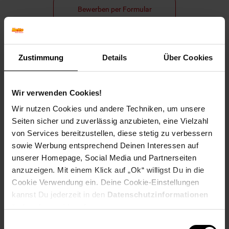
Bewerben per Formular
Zustimmung
Details
Über Cookies
Folge uns auf Social Media!
Wir verwenden Cookies!
Wir nutzen Cookies und andere Techniken, um unsere
Seiten sicher und zuverlässig anzubieten, eine Vielzahl
von Services bereitzustellen, diese stetig zu verbessern
sowie Werbung entsprechend Deinen Interessen auf
Hinweis: Aus Gründen der leichteren Lesbarkeit verwenden
unserer Homepage, Social Media und Partnerseiten
wir im Textverlauf die männliche Form der Anrede.
anzuzeigen. Mit einem Klick auf „Ok“ willigst Du in die
Selbstverständlich sind bei Netto Menschen jeder
Cookie Verwendung ein. Deine Cookie-Einstellungen
Geschlechtsidentität willkommen.
kannst Du jederzeit in den
Datenschutzinformationen
Fußzeile
Weitere Online-Angebote
ändern bzw. widerrufen.
Einwilligungsauswahl