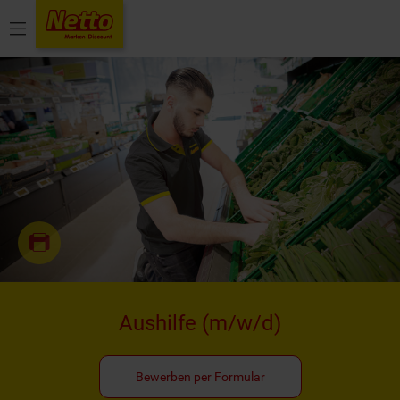
Menü
Aushilfe
(m/w/d)
Bewerben per Formular