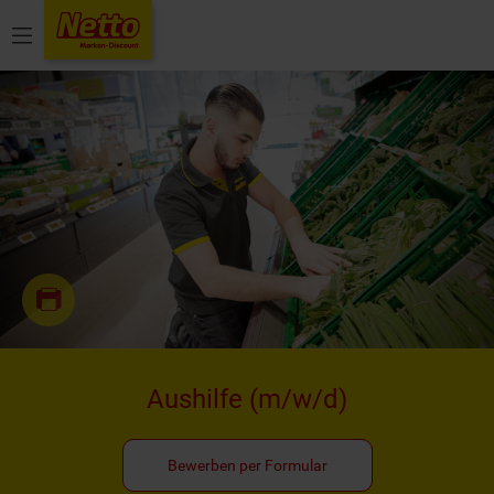
Menü
Aushilfe
(m/w/d)
Bewerben per Formular