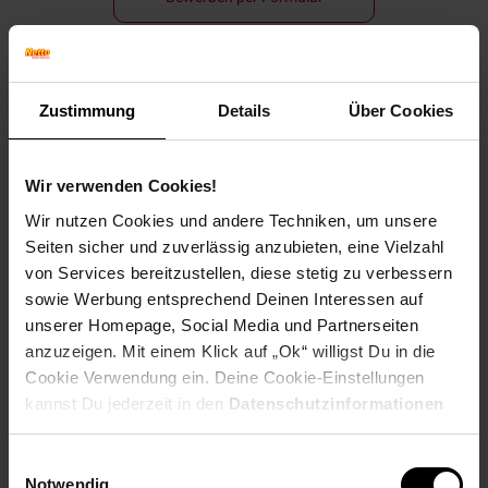
Zustimmung
Details
Über Cookies
Folge uns auf Social Media!
Wir verwenden Cookies!
Wir nutzen Cookies und andere Techniken, um unsere
Seiten sicher und zuverlässig anzubieten, eine Vielzahl
von Services bereitzustellen, diese stetig zu verbessern
sowie Werbung entsprechend Deinen Interessen auf
Hinweis: Aus Gründen der leichteren Lesbarkeit verwenden
unserer Homepage, Social Media und Partnerseiten
wir im Textverlauf die männliche Form der Anrede.
anzuzeigen. Mit einem Klick auf „Ok“ willigst Du in die
Selbstverständlich sind bei Netto Menschen jeder
Cookie Verwendung ein. Deine Cookie-Einstellungen
Geschlechtsidentität willkommen.
kannst Du jederzeit in den
Datenschutzinformationen
Fußzeile
Weitere Online-Angebote
ändern bzw. widerrufen.
Einwilligungsauswahl
Netto Reisen
TV-Shop
Weinwelt
Notwendig