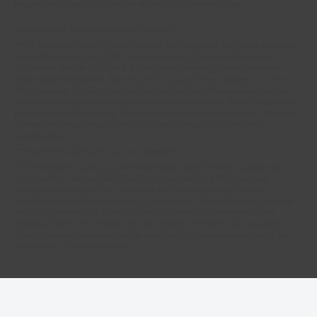
Abgabe nur in haushaltsüblichen Mengen!
**15€ Rabatt im Netto Online-Shop auf das komplette Sortiment ab einem
Mindestbestellwert von 200 €. Ausgenommen: Kategorie Multimedia,
Gutscheine, Bücher und Pre- & Anfangsmilchnahrung sowie gesondert
gekennzeichnete Artikel. Keine Anrechnung auf Versandkosten und Filial-
Abholservices. Der Gutschein wird nur einmalig an Neuanmelder für den
Online-Shop-Newsletter versendet. Nur online einlösbar. Nur ein Gutschein
pro Person und Bestellung. Restbeträge werden nicht ausgezahlt. Nicht mit
anderen Aktionsvorteilen (PAYBACK oder sonstige Shop-Aktionen)
kombinierbar.
***Positive Bonitätsprüfung vorausgesetzt
²⁰Filial-Gutschein gratis zu jeder Bestellung dieses Artikels (solange der
Vorrat reicht). Versand des Filial-Gutscheins erfolgt 4 Wochen nach
Warenanlieferung per Mail. Die Höhe des Filial-Gutscheins ist dem
Artikelbild des gekauften Artikels zu entnehmen. Vervielfältigung jeglicher
Art nicht gestattet. Der Filial-Gutschein ist ohne Mindesteinkaufswert
einlösbar. Nicht mit anderen Aktionsvorteilen (PAYBACK oder sonstige
Shop-Aktionen) kombinierbar. Der jeweilige Gültigkeitszeitraum des Filial-
Gutscheins ist darauf vermerkt.
© Netto Marken-Discount Stiftung & Co. KG |