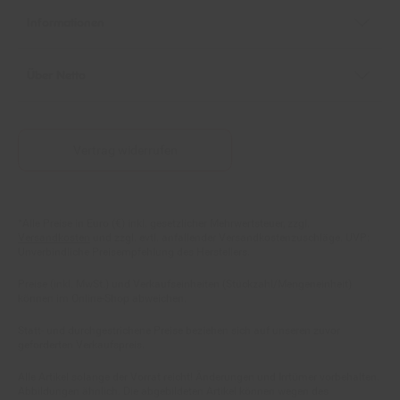
Informationen
Über Netto
Vertrag widerrufen
Fußnoten
*Alle Preise in Euro (€) inkl. gesetzlicher Mehrwertsteuer, zzgl.
Versandkosten
und zzgl. evtl. anfallender Versandkostenzuschläge. UVP:
Unverbindliche Preisempfehlung des Herstellers.
Preise (inkl. MwSt.) und Verkaufseinheiten (Stückzahl/Mengeneinheit)
können im Online-Shop abweichen.
Statt- und durchgestrichene Preise beziehen sich auf unseren zuvor
geforderten Verkaufspreis.
Alle Artikel solange der Vorrat reicht! Änderungen und Irrtümer vorbehalten.
Abbildungen ähnlich. Die abgebildeten Artikel können wegen des
begrenzten Angebots schon am ersten Tag ausverkauft sein.