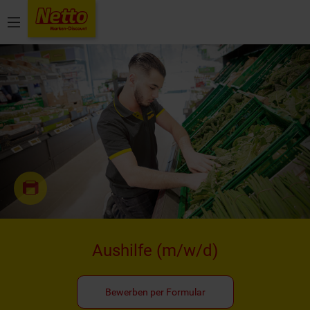
Menü
Aushilfe
(m/w/d)
Bewerben per Formular