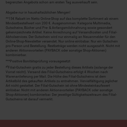
begrenzten Angebots schon am ersten Tag ausverkauft sein.
Abgabe nur in haushaltsüblichen Mengen!
**15€ Rabatt im Netto Online-Shop auf das komplette Sortiment ab einem
Mindestbestellwert von 200 €. Ausgenommen: Kategorie Multimedia,
Gutscheine, Bücher und Pre- & Anfangsmilchnahrung sowie gesondert
gekennzeichnete Artikel. Keine Anrechnung auf Versandkosten und Filial-
Abholservices. Der Gutschein wird nur einmalig an Neuanmelder für den
Online-Shop-Newsletter versendet. Nur online einlösbar. Nur ein Gutschein
pro Person und Bestellung. Restbeträge werden nicht ausgezahlt. Nicht mit
anderen Aktionsvorteilen (PAYBACK oder sonstige Shop-Aktionen)
kombinierbar.
***Positive Bonitätsprüfung vorausgesetzt
²⁰Filial-Gutschein gratis zu jeder Bestellung dieses Artikels (solange der
Vorrat reicht). Versand des Filial-Gutscheins erfolgt 4 Wochen nach
Warenanlieferung per Mail. Die Höhe des Filial-Gutscheins ist dem
Artikelbild des gekauften Artikels zu entnehmen. Vervielfältigung jeglicher
Art nicht gestattet. Der Filial-Gutschein ist ohne Mindesteinkaufswert
einlösbar. Nicht mit anderen Aktionsvorteilen (PAYBACK oder sonstige
Shop-Aktionen) kombinierbar. Der jeweilige Gültigkeitszeitraum des Filial-
Gutscheins ist darauf vermerkt.
© Netto Marken-Discount Stiftung & Co. KG |