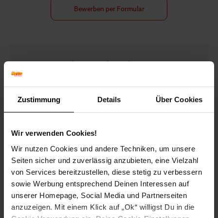
Bewerben per Formular
Folge uns auf Social Media!
Zustimmung
Details
Über Cookies
Wir verwenden Cookies!
Wir nutzen Cookies und andere Techniken, um unsere
Hinweis: Aus Gründen der leichteren Lesbarkeit verwenden
wir im Textverlauf die männliche Form der Anrede.
Seiten sicher und zuverlässig anzubieten, eine Vielzahl
Selbstverständlich sind bei Netto Menschen jeder
von Services bereitzustellen, diese stetig zu verbessern
Geschlechtsidentität willkommen.
sowie Werbung entsprechend Deinen Interessen auf
Fußzeile
unserer Homepage, Social Media und Partnerseiten
Weitere Online-Angebote
anzuzeigen. Mit einem Klick auf „Ok“ willigst Du in die