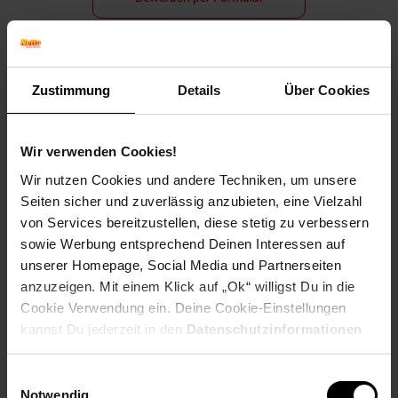
Zustimmung
Details
Über Cookies
Folge uns auf Social Media!
Wir verwenden Cookies!
Wir nutzen Cookies und andere Techniken, um unsere
Seiten sicher und zuverlässig anzubieten, eine Vielzahl
von Services bereitzustellen, diese stetig zu verbessern
sowie Werbung entsprechend Deinen Interessen auf
Hinweis: Aus Gründen der leichteren Lesbarkeit verwenden
unserer Homepage, Social Media und Partnerseiten
wir im Textverlauf die männliche Form der Anrede.
anzuzeigen. Mit einem Klick auf „Ok“ willigst Du in die
Selbstverständlich sind bei Netto Menschen jeder
Cookie Verwendung ein. Deine Cookie-Einstellungen
Geschlechtsidentität willkommen.
kannst Du jederzeit in den
Datenschutzinformationen
Fußzeile
Weitere Online-Angebote
ändern bzw. widerrufen.
Einwilligungsauswahl
Netto Reisen
TV-Shop
Weinwelt
Notwendig