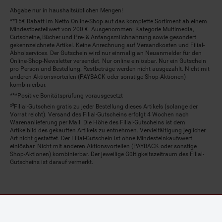
Abgabe nur in haushaltsüblichen Mengen!
**15€ Rabatt im Netto Online-Shop auf das komplette Sortiment ab einem
Mindestbestellwert von 200 €. Ausgenommen: Kategorie Multimedia,
Gutscheine, Bücher und Pre- & Anfangsmilchnahrung sowie gesondert
gekennzeichnete Artikel. Keine Anrechnung auf Versandkosten und Filial-
Abholservices. Der Gutschein wird nur einmalig an Neuanmelder für den
Online-Shop-Newsletter versendet. Nur online einlösbar. Nur ein Gutschein
pro Person und Bestellung. Restbeträge werden nicht ausgezahlt. Nicht mit
anderen Aktionsvorteilen (PAYBACK oder sonstige Shop-Aktionen)
kombinierbar.
***Positive Bonitätsprüfung vorausgesetzt
²⁰Filial-Gutschein gratis zu jeder Bestellung dieses Artikels (solange der
Vorrat reicht). Versand des Filial-Gutscheins erfolgt 4 Wochen nach
Warenanlieferung per Mail. Die Höhe des Filial-Gutscheins ist dem
Artikelbild des gekauften Artikels zu entnehmen. Vervielfältigung jeglicher
Art nicht gestattet. Der Filial-Gutschein ist ohne Mindesteinkaufswert
einlösbar. Nicht mit anderen Aktionsvorteilen (PAYBACK oder sonstige
Shop-Aktionen) kombinierbar. Der jeweilige Gültigkeitszeitraum des Filial-
Gutscheins ist darauf vermerkt.
© Netto Marken-Discount Stiftung & Co. KG |
Kontakt
|
Datenschutz
|
Impressum