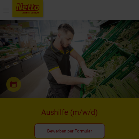
Menü
Aushilfe
(m/w/d)
Bewerben per Formular