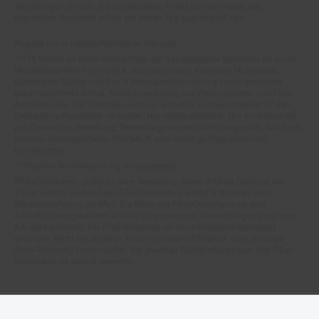
begrenzten Angebots schon am ersten Tag ausverkauft sein.
Abgabe nur in haushaltsüblichen Mengen!
**15€ Rabatt im Netto Online-Shop auf das komplette Sortiment ab einem
Mindestbestellwert von 200 €. Ausgenommen: Kategorie Multimedia,
Gutscheine, Bücher und Pre- & Anfangsmilchnahrung sowie gesondert
gekennzeichnete Artikel. Keine Anrechnung auf Versandkosten und Filial-
Abholservices. Der Gutschein wird nur einmalig an Neuanmelder für den
Online-Shop-Newsletter versendet. Nur online einlösbar. Nur ein Gutschein
pro Person und Bestellung. Restbeträge werden nicht ausgezahlt. Nicht mit
anderen Aktionsvorteilen (PAYBACK oder sonstige Shop-Aktionen)
kombinierbar.
***Positive Bonitätsprüfung vorausgesetzt
²⁰Filial-Gutschein gratis zu jeder Bestellung dieses Artikels (solange der
Vorrat reicht). Versand des Filial-Gutscheins erfolgt 4 Wochen nach
Warenanlieferung per Mail. Die Höhe des Filial-Gutscheins ist dem
Artikelbild des gekauften Artikels zu entnehmen. Vervielfältigung jeglicher
Art nicht gestattet. Der Filial-Gutschein ist ohne Mindesteinkaufswert
einlösbar. Nicht mit anderen Aktionsvorteilen (PAYBACK oder sonstige
Shop-Aktionen) kombinierbar. Der jeweilige Gültigkeitszeitraum des Filial-
Gutscheins ist darauf vermerkt.
© Netto Marken-Discount Stiftung & Co. KG |