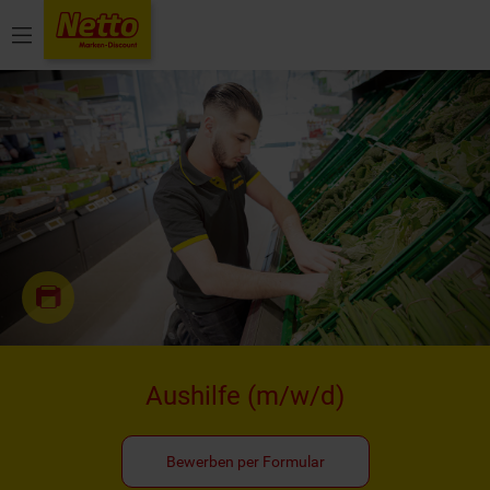
Menü
Aushilfe
(m/w/d)
Bewerben per Formular