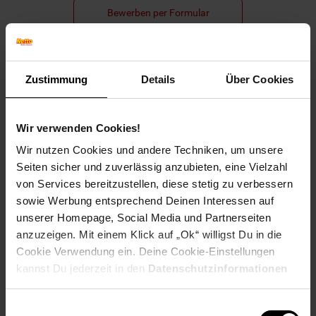
Bewerben per Formular
Zustimmung
Details
Über Cookies
Folge uns auf Social Media!
Wir verwenden Cookies!
Wir nutzen Cookies und andere Techniken, um unsere
Seiten sicher und zuverlässig anzubieten, eine Vielzahl
von Services bereitzustellen, diese stetig zu verbessern
sowie Werbung entsprechend Deinen Interessen auf
Hinweis: Aus Gründen der leichteren Lesbarkeit verwenden
unserer Homepage, Social Media und Partnerseiten
wir im Textverlauf die männliche Form der Anrede.
anzuzeigen. Mit einem Klick auf „Ok“ willigst Du in die
Selbstverständlich sind bei Netto Menschen jeder
Cookie Verwendung ein. Deine Cookie-Einstellungen
Geschlechtsidentität willkommen.
kannst Du jederzeit in den
Datenschutzinformationen
Fußzeile
Weitere Online-Angebote
ändern bzw. widerrufen.
Einwilligungsauswahl