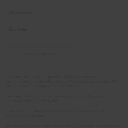
Informationen
Über Netto
Vertrag widerrufen
Fußnoten
*Alle Preise in Euro (€) inkl. gesetzlicher Mehrwertsteuer, zzgl.
Versandkosten
und zzgl. evtl. anfallender Versandkostenzuschläge. UVP:
Unverbindliche Preisempfehlung des Herstellers.
Preise (inkl. MwSt.) und Verkaufseinheiten (Stückzahl/Mengeneinheit)
können im Online-Shop abweichen.
Statt- und durchgestrichene Preise beziehen sich auf unseren zuvor
geforderten Verkaufspreis.
Alle Artikel solange der Vorrat reicht! Änderungen und Irrtümer vorbehalten.
Abbildungen ähnlich. Die abgebildeten Artikel können wegen des