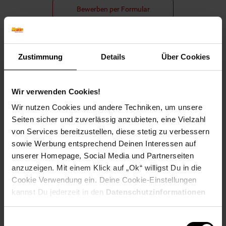
Bewerben per Formular
Zustimmung
Details
Über Cookies
Folge uns auf Social Media!
Wir verwenden Cookies!
Wir nutzen Cookies und andere Techniken, um unsere
Seiten sicher und zuverlässig anzubieten, eine Vielzahl
von Services bereitzustellen, diese stetig zu verbessern
sowie Werbung entsprechend Deinen Interessen auf
Hinweis: Aus Gründen der leichteren Lesbarkeit verwenden
unserer Homepage, Social Media und Partnerseiten
wir im Textverlauf die männliche Form der Anrede.
anzuzeigen. Mit einem Klick auf „Ok“ willigst Du in die
Selbstverständlich sind bei Netto Menschen jeder
Cookie Verwendung ein. Deine Cookie-Einstellungen
Geschlechtsidentität willkommen.
kannst Du jederzeit in den
Datenschutzinformationen
Fußzeile
Weitere Online-Angebote
ändern bzw. widerrufen.
Einwilligungsauswahl