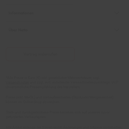
Informationen
Über Netto
Vertrag widerrufen
Fußnoten
*Alle Preise in Euro (€) inkl. gesetzlicher Mehrwertsteuer, zzgl.
Versandkosten
und zzgl. evtl. anfallender Versandkostenzuschläge. UVP:
Unverbindliche Preisempfehlung des Herstellers.
Preise (inkl. MwSt.) und Verkaufseinheiten (Stückzahl/Mengeneinheit)
können im Online-Shop abweichen.
Statt- und durchgestrichene Preise beziehen sich auf unseren zuvor
geforderten Verkaufspreis.
Alle Artikel solange der Vorrat reicht! Änderungen und Irrtümer vorbehalten.
Abbildungen ähnlich. Die abgebildeten Artikel können wegen des