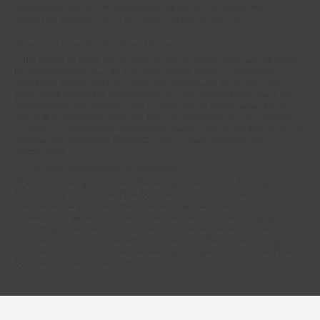
begrenzten Angebots schon am ersten Tag ausverkauft sein.
Abgabe nur in haushaltsüblichen Mengen!
**15€ Rabatt im Netto Online-Shop auf das komplette Sortiment ab einem
Mindestbestellwert von 200 €. Ausgenommen: Kategorie Multimedia,
Gutscheine, Bücher und Pre- & Anfangsmilchnahrung sowie gesondert
gekennzeichnete Artikel. Keine Anrechnung auf Versandkosten und Filial-
Abholservices. Der Gutschein wird nur einmalig an Neuanmelder für den
Online-Shop-Newsletter versendet. Nur online einlösbar. Nur ein Gutschein
pro Person und Bestellung. Restbeträge werden nicht ausgezahlt. Nicht mit
anderen Aktionsvorteilen (PAYBACK oder sonstige Shop-Aktionen)
kombinierbar.
***Positive Bonitätsprüfung vorausgesetzt
²⁰Filial-Gutschein gratis zu jeder Bestellung dieses Artikels (solange der
Vorrat reicht). Versand des Filial-Gutscheins erfolgt 4 Wochen nach
Warenanlieferung per Mail. Die Höhe des Filial-Gutscheins ist dem
Artikelbild des gekauften Artikels zu entnehmen. Vervielfältigung jeglicher
Art nicht gestattet. Der Filial-Gutschein ist ohne Mindesteinkaufswert
einlösbar. Nicht mit anderen Aktionsvorteilen (PAYBACK oder sonstige
Shop-Aktionen) kombinierbar. Der jeweilige Gültigkeitszeitraum des Filial-
Gutscheins ist darauf vermerkt.