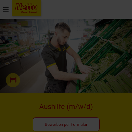
Menü
Aushilfe
(m/w/d)
Bewerben per Formular