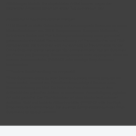
begrenzten Angebots schon am ersten Tag ausverkauft sein.
Abgabe nur in haushaltsüblichen Mengen!
**15€ Rabatt im Netto Online-Shop auf das komplette Sortiment ab einem
Mindestbestellwert von 200 €. Ausgenommen: Kategorie Multimedia,
Gutscheine, Bücher und Pre- & Anfangsmilchnahrung sowie gesondert
gekennzeichnete Artikel. Keine Anrechnung auf Versandkosten und Filial-
Abholservices. Der Gutschein wird nur einmalig an Neuanmelder für den
Online-Shop-Newsletter versendet. Nur online einlösbar. Nur ein Gutschein
pro Person und Bestellung. Restbeträge werden nicht ausgezahlt. Nicht mit
anderen Aktionsvorteilen (PAYBACK oder sonstige Shop-Aktionen)
kombinierbar.
***Positive Bonitätsprüfung vorausgesetzt
²⁰Filial-Gutschein gratis zu jeder Bestellung dieses Artikels (solange der
Vorrat reicht). Versand des Filial-Gutscheins erfolgt 4 Wochen nach
Warenanlieferung per Mail. Die Höhe des Filial-Gutscheins ist dem
Artikelbild des gekauften Artikels zu entnehmen. Vervielfältigung jeglicher
Art nicht gestattet. Der Filial-Gutschein ist ohne Mindesteinkaufswert
einlösbar. Nicht mit anderen Aktionsvorteilen (PAYBACK oder sonstige
Shop-Aktionen) kombinierbar. Der jeweilige Gültigkeitszeitraum des Filial-
Gutscheins ist darauf vermerkt.