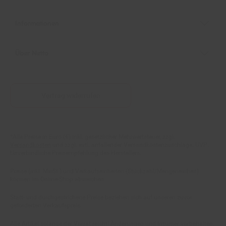
Informationen
Über Netto
Vertrag widerrufen
Fußnoten
*Alle Preise in Euro (€) inkl. gesetzlicher Mehrwertsteuer, zzgl.
Versandkosten
und zzgl. evtl. anfallender Versandkostenzuschläge. UVP:
Unverbindliche Preisempfehlung des Herstellers.
Preise (inkl. MwSt.) und Verkaufseinheiten (Stückzahl/Mengeneinheit)
können im Online-Shop abweichen.
Statt- und durchgestrichene Preise beziehen sich auf unseren zuvor
geforderten Verkaufspreis.
Alle Artikel solange der Vorrat reicht! Änderungen und Irrtümer vorbehalten.
Abbildungen ähnlich. Die abgebildeten Artikel können wegen des