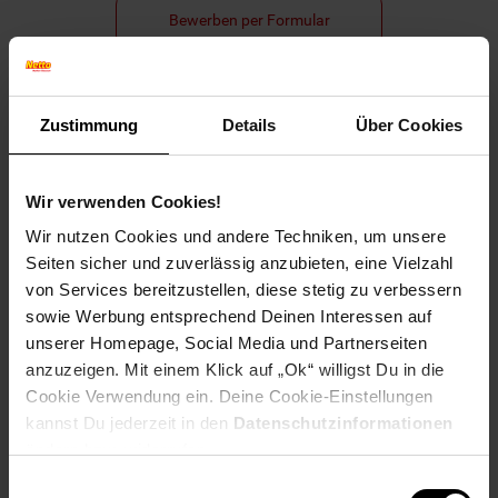
Bewerben per Formular
Zustimmung
Details
Über Cookies
Folge uns auf Social Media!
Wir verwenden Cookies!
Wir nutzen Cookies und andere Techniken, um unsere
Seiten sicher und zuverlässig anzubieten, eine Vielzahl
von Services bereitzustellen, diese stetig zu verbessern
sowie Werbung entsprechend Deinen Interessen auf
Hinweis: Aus Gründen der leichteren Lesbarkeit verwenden
unserer Homepage, Social Media und Partnerseiten
wir im Textverlauf die männliche Form der Anrede.
anzuzeigen. Mit einem Klick auf „Ok“ willigst Du in die
Selbstverständlich sind bei Netto Menschen jeder
Cookie Verwendung ein. Deine Cookie-Einstellungen
Geschlechtsidentität willkommen.
kannst Du jederzeit in den
Datenschutzinformationen
Fußzeile
Weitere Online-Angebote
ändern bzw. widerrufen.
Einwilligungsauswahl