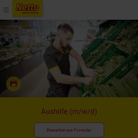
Menü
Aushilfe
(m/w/d)
Bewerben per Formular