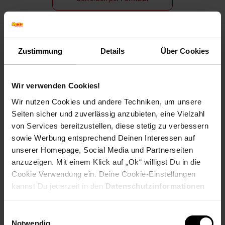
Zustimmung
Details
Über Cookies
Folge uns auf Social Media!
Wir verwenden Cookies!
Wir nutzen Cookies und andere Techniken, um unsere
Seiten sicher und zuverlässig anzubieten, eine Vielzahl
von Services bereitzustellen, diese stetig zu verbessern
sowie Werbung entsprechend Deinen Interessen auf
Hinweis: Aus Gründen der leichteren Lesbarkeit verwenden
unserer Homepage, Social Media und Partnerseiten
wir im Textverlauf die männliche Form der Anrede.
anzuzeigen. Mit einem Klick auf „Ok“ willigst Du in die
Selbstverständlich sind bei Netto Menschen jeder
Cookie Verwendung ein. Deine Cookie-Einstellungen
Geschlechtsidentität willkommen.
kannst Du jederzeit in den
Datenschutzinformationen
Fußzeile
Weitere Online-Angebote
ändern bzw. widerrufen.
Einwilligungsauswahl
Netto Reisen
TV-Shop
Weinwelt
Notwendig