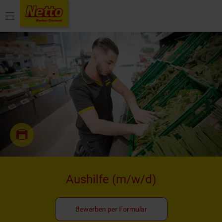
Menü
Aushilfe
(m/w/d)
Bewerben per Formular