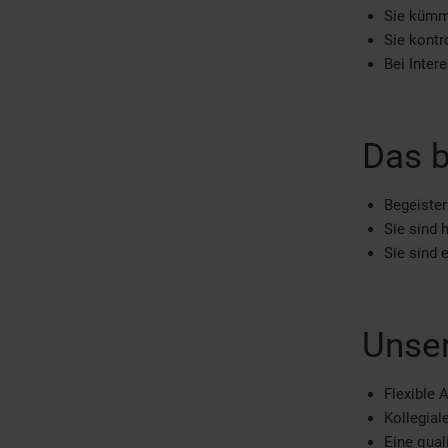
Sie kümm
Sie kontr
Bei Inter
Das b
Begeister
Sie sind 
Sie sind 
Unser
Flexible 
Kollegia
Eine quali