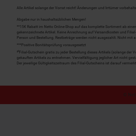
Alle Artikel solange der Vorrat reicht! Änderungen und Irrtümer vorbeha
Abgabe nur in haushaltsüblichen Mengen!
**15€ Rabatt im Netto Online-Shop auf das komplette Sortiment ab ein
gekennzeichnete Artikel. Keine Anrechnung auf Versandkosten und Filial-
Person und Bestellung. Restbeträge werden nicht ausgezahlt. Nicht mit 
***Positive Bonitätsprüfung vorausgesetzt
²⁰Filial-Gutschein gratis zu jeder Bestellung dieses Artikels (solange der
gekauften Artikels zu entnehmen. Vervielfältigung jeglicher Art nicht ge
Der jeweilige Gültigkeitszeitraum des Filial-Gutscheins ist darauf vermerkt
© Nett