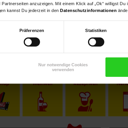
artnerseiten anzuzeigen. Mit einem Klick auf „Ok“ willigst Du
gen kannst Du jederzeit in den
Datenschutzinformationen
änder
r im Textverlauf die männliche Form der Anrede. Selbstverständlic
Präferenzen
Statistiken
Nur notwendige Cookies
verwenden
Shop
Weinwelt
Rezeptwelt
Net