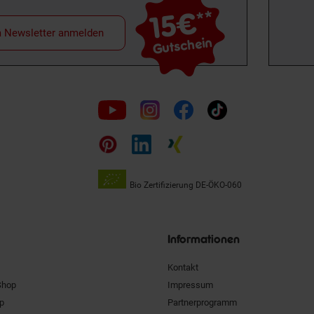
15€
**
m Newsletter anmelden
Gutschein
Folge
uns
auf
Bio Zertifizierung
DE-ÖKO-060
Unsere
Siegel
Informationen
Kontakt
Shop
Impressum
pp
Partnerprogramm