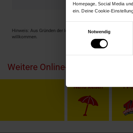
Homepage, Social Media und P
ein. Deine Cookie-Einstellun
Einwilligungsauswahl
Hinweis: Aus Gründen der leichteren Lesbarkeit verwenden wi
Notwendig
willkommen.
Fußzeile
Weitere Online-Angebote
Netto Reisen
TV-