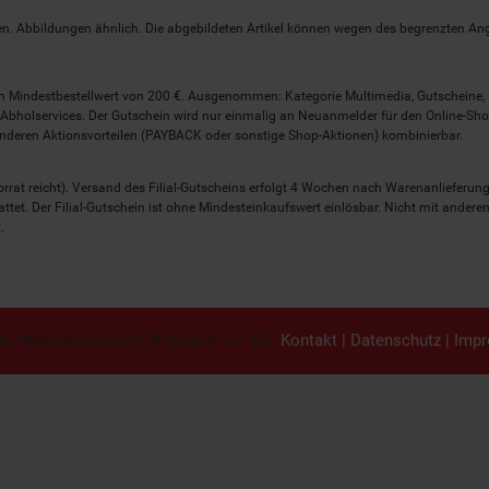
lten. Abbildungen ähnlich. Die abgebildeten Artikel können wegen des begrenzten A
em Mindestbestellwert von 200 €. Ausgenommen: Kategorie Multimedia, Gutscheine
Abholservices. Der Gutschein wird nur einmalig an Neuanmelder für den Online-Shop
anderen Aktionsvorteilen (PAYBACK oder sonstige Shop-Aktionen) kombinierbar.
 Vorrat reicht). Versand des Filial-Gutscheins erfolgt 4 Wochen nach Warenanlieferung
stattet. Der Filial-Gutschein ist ohne Mindesteinkaufswert einlösbar. Nicht mit and
.
o Marken-Discount Stiftung & Co. KG |
Kontakt
|
Datenschutz
|
Imp