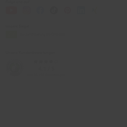
Unsere Siegel
Bio Zertifizierung
DE-ÖKO-060
Unsere Kundenbewertungen
Durchschnittliche
Bewertungen
4.1 / 5
aus 36.168 Bewertungen
Zahlarten im Online-Shop
Service