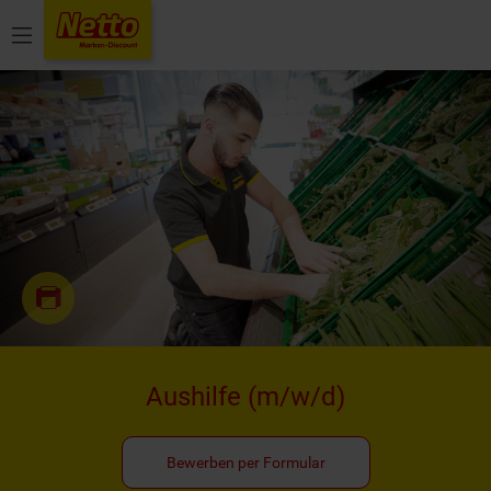
Menü
Aushilfe
(m/w/d)
Bewerben per Formular