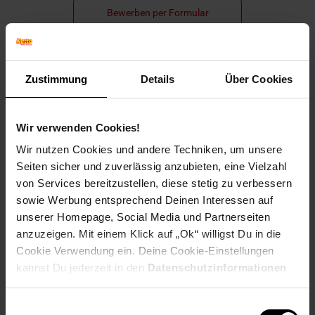
Bewerben per Formular
Zustimmung
Details
Über Cookies
Folge uns auf Social Media!
Wir verwenden Cookies!
Wir nutzen Cookies und andere Techniken, um unsere
Seiten sicher und zuverlässig anzubieten, eine Vielzahl
von Services bereitzustellen, diese stetig zu verbessern
sowie Werbung entsprechend Deinen Interessen auf
Hinweis: Aus Gründen der leichteren Lesbarkeit verwenden
unserer Homepage, Social Media und Partnerseiten
wir im Textverlauf die männliche Form der Anrede.
anzuzeigen. Mit einem Klick auf „Ok“ willigst Du in die
Selbstverständlich sind bei Netto Menschen jeder
Cookie Verwendung ein. Deine Cookie-Einstellungen
Geschlechtsidentität willkommen.
kannst Du jederzeit in den
Datenschutzinformationen
Fußzeile
Weitere Online-Angebote
ändern bzw. widerrufen.
Einwilligungsauswahl