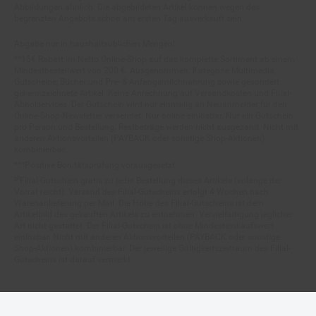
begrenzten Angebots schon am ersten Tag ausverkauft sein.
Abgabe nur in haushaltsüblichen Mengen!
**15€ Rabatt im Netto Online-Shop auf das komplette Sortiment ab einem
Mindestbestellwert von 200 €. Ausgenommen: Kategorie Multimedia,
Gutscheine, Bücher und Pre- & Anfangsmilchnahrung sowie gesondert
gekennzeichnete Artikel. Keine Anrechnung auf Versandkosten und Filial-
Abholservices. Der Gutschein wird nur einmalig an Neuanmelder für den
Online-Shop-Newsletter versendet. Nur online einlösbar. Nur ein Gutschein
pro Person und Bestellung. Restbeträge werden nicht ausgezahlt. Nicht mit
anderen Aktionsvorteilen (PAYBACK oder sonstige Shop-Aktionen)
kombinierbar.
***Positive Bonitätsprüfung vorausgesetzt
²⁰Filial-Gutschein gratis zu jeder Bestellung dieses Artikels (solange der
Vorrat reicht). Versand des Filial-Gutscheins erfolgt 4 Wochen nach
Warenanlieferung per Mail. Die Höhe des Filial-Gutscheins ist dem
Artikelbild des gekauften Artikels zu entnehmen. Vervielfältigung jeglicher
Art nicht gestattet. Der Filial-Gutschein ist ohne Mindesteinkaufswert
einlösbar. Nicht mit anderen Aktionsvorteilen (PAYBACK oder sonstige
Shop-Aktionen) kombinierbar. Der jeweilige Gültigkeitszeitraum des Filial-
Gutscheins ist darauf vermerkt.