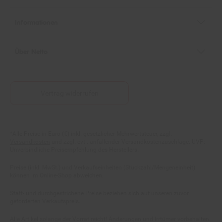
Informationen
Über Netto
Vertrag widerrufen
Fußnoten
*Alle Preise in Euro (€) inkl. gesetzlicher Mehrwertsteuer, zzgl.
Versandkosten
und zzgl. evtl. anfallender Versandkostenzuschläge. UVP:
Unverbindliche Preisempfehlung des Herstellers.
Preise (inkl. MwSt.) und Verkaufseinheiten (Stückzahl/Mengeneinheit)
können im Online-Shop abweichen.
Statt- und durchgestrichene Preise beziehen sich auf unseren zuvor
geforderten Verkaufspreis.
Alle Artikel solange der Vorrat reicht! Änderungen und Irrtümer vorbehalten.
Abbildungen ähnlich. Die abgebildeten Artikel können wegen des