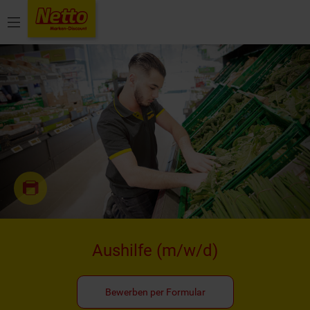
Menü
Aushilfe
(m/w/d)
Bewerben per Formular