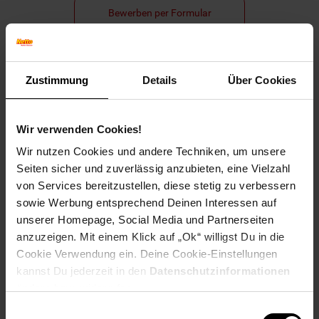
Bewerben per Formular
Zustimmung
Details
Über Cookies
Folge uns auf Social Media!
Wir verwenden Cookies!
Wir nutzen Cookies und andere Techniken, um unsere
Seiten sicher und zuverlässig anzubieten, eine Vielzahl
von Services bereitzustellen, diese stetig zu verbessern
sowie Werbung entsprechend Deinen Interessen auf
Hinweis: Aus Gründen der leichteren Lesbarkeit verwenden
unserer Homepage, Social Media und Partnerseiten
wir im Textverlauf die männliche Form der Anrede.
anzuzeigen. Mit einem Klick auf „Ok“ willigst Du in die
Selbstverständlich sind bei Netto Menschen jeder
Cookie Verwendung ein. Deine Cookie-Einstellungen
Geschlechtsidentität willkommen.
kannst Du jederzeit in den
Datenschutzinformationen
Fußzeile
Weitere Online-Angebote
ändern bzw. widerrufen.
Einwilligungsauswahl