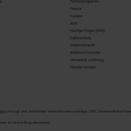
pp
Partnerprogramm
Presse
Karriere
AGB
Häufige Fragen (FAQ)
Datenschutz
Widerrufsrecht
Widerrufsformular
Versand & Lieferung
Händler werden
ten
und zzgl. evtl. anfallender Versandkostenzuschläge. UVP: Unverbindliche Preis
önnen im Online-Shop abweichen.