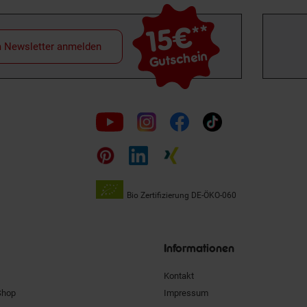
15€
**
m Newsletter anmelden
Gutschein
Folge
uns
auf
Bio Zertifizierung
DE-ÖKO-060
Unsere
Siegel
Informationen
Kontakt
Shop
Impressum