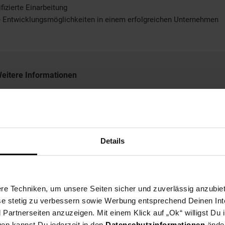
fizierte Einarbeitung
e Entwicklungsmöglichkeiten in einem erfolgreichen Unternehmen
eitere Informationen
ir freuen uns auf Ihre Bewerbung!
Details
Bewerben per Formular
e Techniken, um unsere Seiten sicher und zuverlässig anzubiet
ese stetig zu verbessern sowie Werbung entsprechend Deinen In
artnerseiten anzuzeigen. Mit einem Klick auf „Ok“ willigst Du
gen kannst Du jederzeit in den
Datenschutzinformationen
änder