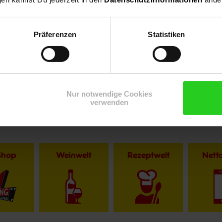
Präferenzen
Statistiken
r im Textverlauf die männliche Form der Anrede. Selbstverständlic
Nur notwendige Cookies
verwenden
Shop
Weinwelt
Rezeptwelt
Net