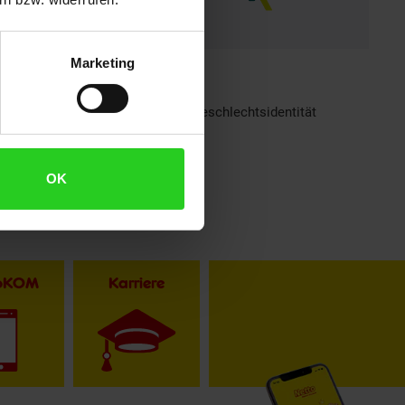
Marketing
h sind bei Netto Menschen jeder Geschlechtsidentität
OK
toKOM
Karriere