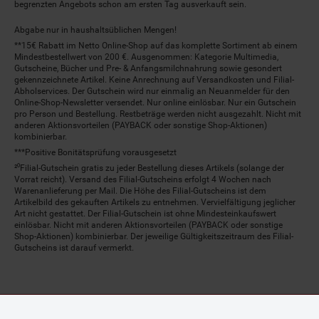
begrenzten Angebots schon am ersten Tag ausverkauft sein.
Abgabe nur in haushaltsüblichen Mengen!
**15€ Rabatt im Netto Online-Shop auf das komplette Sortiment ab einem
Mindestbestellwert von 200 €. Ausgenommen: Kategorie Multimedia,
Gutscheine, Bücher und Pre- & Anfangsmilchnahrung sowie gesondert
gekennzeichnete Artikel. Keine Anrechnung auf Versandkosten und Filial-
Abholservices. Der Gutschein wird nur einmalig an Neuanmelder für den
Online-Shop-Newsletter versendet. Nur online einlösbar. Nur ein Gutschein
pro Person und Bestellung. Restbeträge werden nicht ausgezahlt. Nicht mit
anderen Aktionsvorteilen (PAYBACK oder sonstige Shop-Aktionen)
kombinierbar.
***Positive Bonitätsprüfung vorausgesetzt
²⁰Filial-Gutschein gratis zu jeder Bestellung dieses Artikels (solange der
Vorrat reicht). Versand des Filial-Gutscheins erfolgt 4 Wochen nach
Warenanlieferung per Mail. Die Höhe des Filial-Gutscheins ist dem
Artikelbild des gekauften Artikels zu entnehmen. Vervielfältigung jeglicher
Art nicht gestattet. Der Filial-Gutschein ist ohne Mindesteinkaufswert
einlösbar. Nicht mit anderen Aktionsvorteilen (PAYBACK oder sonstige
Shop-Aktionen) kombinierbar. Der jeweilige Gültigkeitszeitraum des Filial-
Gutscheins ist darauf vermerkt.
© Netto Marken-Discount Stiftung & Co. KG |