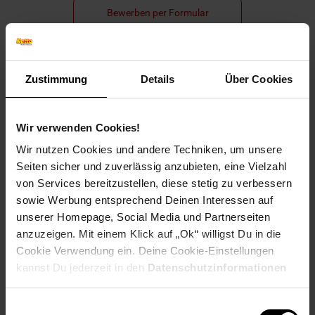
Bewerben per Formular
Zustimmung
Details
Über Cookies
Folge uns auf Social Media!
Wir verwenden Cookies!
Wir nutzen Cookies und andere Techniken, um unsere
Seiten sicher und zuverlässig anzubieten, eine Vielzahl
von Services bereitzustellen, diese stetig zu verbessern
sowie Werbung entsprechend Deinen Interessen auf
Hinweis: Aus Gründen der leichteren Lesbarkeit verwenden
unserer Homepage, Social Media und Partnerseiten
wir im Textverlauf die männliche Form der Anrede.
anzuzeigen. Mit einem Klick auf „Ok“ willigst Du in die
Selbstverständlich sind bei Netto Menschen jeder
Cookie Verwendung ein. Deine Cookie-Einstellungen
Geschlechtsidentität willkommen.
kannst Du jederzeit in den
Datenschutzinformationen
Fußzeile
Weitere Online-Angebote
ändern bzw. widerrufen.
Einwilligungsauswahl