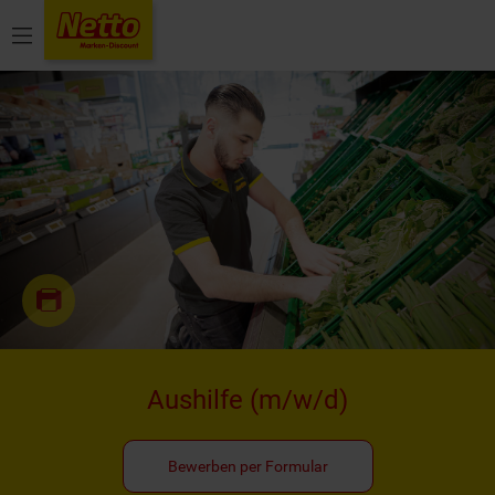
Menü
Aushilfe
(m/w/d)
Bewerben per Formular