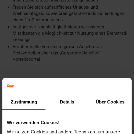
frisch zubereiteten Mahlzeiten zu genießen
Freuen Sie sich auf tarifliches Urlaubs- und
Weihnachtsgeld sowie breit gefächerte Sozialleistungen
eines Großunternehmens
Im Zuge der Nachhaltigkeit bieten wir unseren
Mitarbeitern die Möglichkeit zur Nutzung eines Dienstrad-
Leasings
Profitieren Sie von einem großen Angebot an
Preisvorteilen über das „Corporate Benefits“
Vorteilsportal
Weitere Informationen
Zustimmung
Details
Über Cookies
An 20 Logistikstandorten deutschlandweit wird
täglich die größte Lebensmittelauswahl in der
Wir verwenden Cookies!
Discountlandschaft bestellt, kommissioniert
Wir nutzen Cookies und andere Techniken, um unsere
und transportiert. Damit gehört Netto Marken-