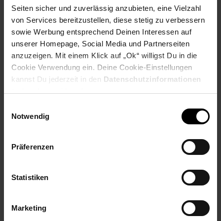
Discount zu den wichtigsten Arbeitgebern im
Seiten sicher und zuverlässig anzubieten, eine Vielzahl
Lebensmitteleinzelhandel. Wir wollen wachsen,
von Services bereitzustellen, diese stetig zu verbessern
neue Arbeits- und Ausbildungsplätze schaffen
sowie Werbung entsprechend Deinen Interessen auf
und sind daher immer auf der Suche nach neuen
unserer Homepage, Social Media und Partnerseiten
Mitarbeitenden, die in den verschiedensten
anzuzeigen. Mit einem Klick auf „Ok“ willigst Du in die
Bereichen dafür sorgen, dass unsere
Cookie Verwendung ein. Deine Cookie-Einstellungen
Logistikprozesse reibungslos laufen.
kannst Du jederzeit in den
Datenschutzinformationen
ändern bzw. widerrufen.
Einwilligungsauswahl
Interesse geweckt? Dann bewerben Sie sich
Notwendig
jetzt ganz einfach online über den „Bewerben“-
Button unter Angabe Ihres frühestmöglichen
Eintrittstermins – wir freuen uns auf Sie!
Präferenzen
Statistiken
Bewerben per Formular
Marketing