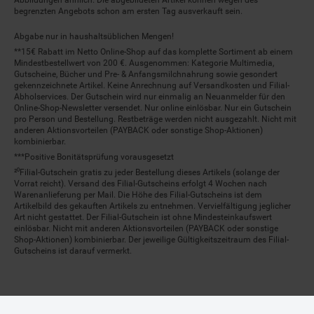
begrenzten Angebots schon am ersten Tag ausverkauft sein.
Abgabe nur in haushaltsüblichen Mengen!
**15€ Rabatt im Netto Online-Shop auf das komplette Sortiment ab einem
Mindestbestellwert von 200 €. Ausgenommen: Kategorie Multimedia,
Gutscheine, Bücher und Pre- & Anfangsmilchnahrung sowie gesondert
gekennzeichnete Artikel. Keine Anrechnung auf Versandkosten und Filial-
Abholservices. Der Gutschein wird nur einmalig an Neuanmelder für den
Online-Shop-Newsletter versendet. Nur online einlösbar. Nur ein Gutschein
pro Person und Bestellung. Restbeträge werden nicht ausgezahlt. Nicht mit
anderen Aktionsvorteilen (PAYBACK oder sonstige Shop-Aktionen)
kombinierbar.
***Positive Bonitätsprüfung vorausgesetzt
²⁰Filial-Gutschein gratis zu jeder Bestellung dieses Artikels (solange der
Vorrat reicht). Versand des Filial-Gutscheins erfolgt 4 Wochen nach
Warenanlieferung per Mail. Die Höhe des Filial-Gutscheins ist dem
Artikelbild des gekauften Artikels zu entnehmen. Vervielfältigung jeglicher
Art nicht gestattet. Der Filial-Gutschein ist ohne Mindesteinkaufswert
einlösbar. Nicht mit anderen Aktionsvorteilen (PAYBACK oder sonstige
Shop-Aktionen) kombinierbar. Der jeweilige Gültigkeitszeitraum des Filial-
Gutscheins ist darauf vermerkt.