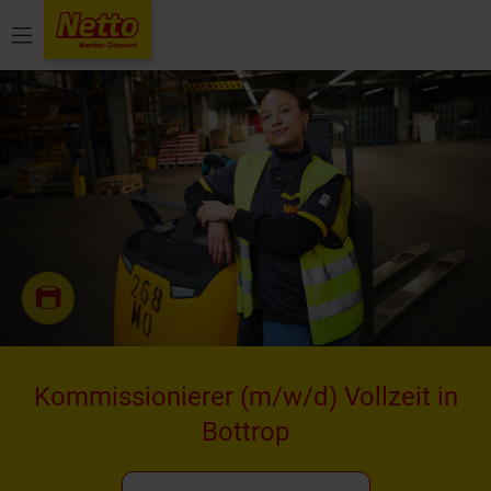
Menü
Kommissionierer
(m/w/d)
Vollzeit in
Bottrop