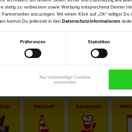
ese stetig zu verbessern sowie Werbung entsprechend Deinen In
artnerseiten anzuzeigen. Mit einem Klick auf „Ok“ willigst Du
gen kannst Du jederzeit in den
Datenschutzinformationen
änder
Präferenzen
Statistiken
r im Textverlauf die männliche Form der Anrede. Selbstverständlic
Nur notwendige Cookies
verwenden
Shop
Weinwelt
Rezeptwelt
Net