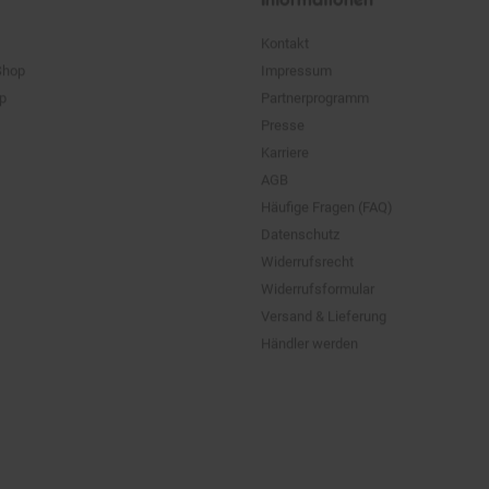
Kontakt
Shop
Impressum
pp
Partnerprogramm
Presse
Karriere
AGB
Häufige Fragen (FAQ)
Datenschutz
Widerrufsrecht
Widerrufsformular
Versand & Lieferung
Händler werden
ten
und zzgl. evtl. anfallender Versandkostenzuschläge. UVP: Unverbindliche Preis