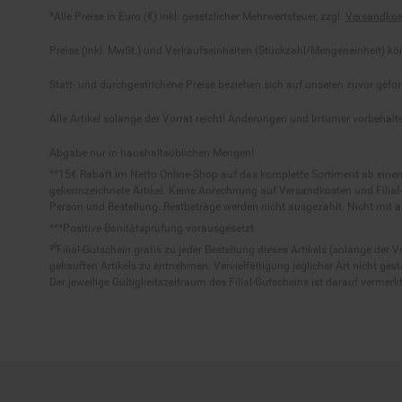
Preise (inkl. MwSt.) und Verkaufseinheiten (Stückzahl/Mengeneinheit) k
Statt- und durchgestrichene Preise beziehen sich auf unseren zuvor gefor
Alle Artikel solange der Vorrat reicht! Änderungen und Irrtümer vorbeha
Abgabe nur in haushaltsüblichen Mengen!
**15€ Rabatt im Netto Online-Shop auf das komplette Sortiment ab ein
gekennzeichnete Artikel. Keine Anrechnung auf Versandkosten und Filial-
Person und Bestellung. Restbeträge werden nicht ausgezahlt. Nicht mit 
***Positive Bonitätsprüfung vorausgesetzt
²⁰Filial-Gutschein gratis zu jeder Bestellung dieses Artikels (solange der
gekauften Artikels zu entnehmen. Vervielfältigung jeglicher Art nicht ge
Der jeweilige Gültigkeitszeitraum des Filial-Gutscheins ist darauf vermerkt
© Nett