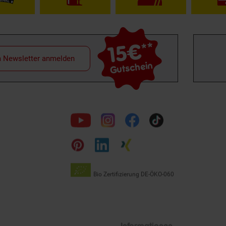
15€
**
m Newsletter anmelden
Gutschein
Folge
uns
auf
Bio Zertifizierung
DE-ÖKO-060
Unsere
Siegel
Informationen