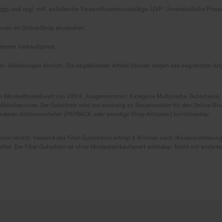
önnen im Online-Shop abweichen.
derten Verkaufspreis.
lten. Abbildungen ähnlich. Die abgebildeten Artikel können wegen des begrenzten A
em Mindestbestellwert von 200 €. Ausgenommen: Kategorie Multimedia, Gutscheine
Abholservices. Der Gutschein wird nur einmalig an Neuanmelder für den Online-Shop
anderen Aktionsvorteilen (PAYBACK oder sonstige Shop-Aktionen) kombinierbar.
 Vorrat reicht). Versand des Filial-Gutscheins erfolgt 4 Wochen nach Warenanlieferung
stattet. Der Filial-Gutschein ist ohne Mindesteinkaufswert einlösbar. Nicht mit and
.
o Marken-Discount Stiftung & Co. KG |
Kontakt
|
Datenschutz
|
Imp