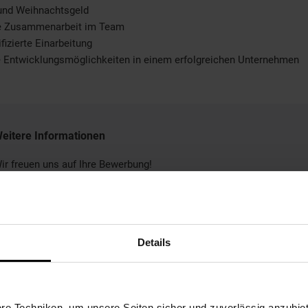
 und Weihnachtsgeld
le Zusammenarbeit im Team
fizierte Einarbeitung
e Entwicklungsmöglichkeiten in einem erfolgreichen Unternehmen
eitere Informationen
ir freuen uns auf Ihre Bewerbung!
Bewerben per Formular
Details
e Techniken, um unsere Seiten sicher und zuverlässig anzubiet