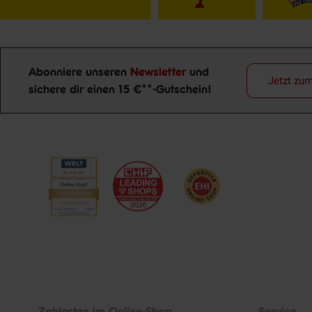
Abonniere unseren
Newsletter
und
Jetzt zu
Newsletter Anmeldung
sichere dir einen 15 €**-Gutschein!
Zahlarten im Online-Shop
Service