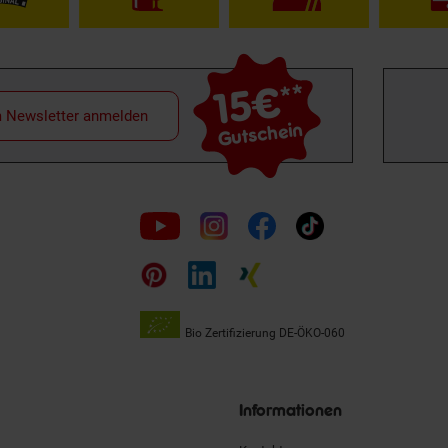
15€
**
m Newsletter anmelden
Gutschein
Folge
uns
auf
Bio Zertifizierung
DE-ÖKO-060
Unsere
Siegel
Informationen