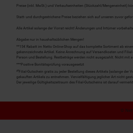
Preise (inkl. MwSt.) und Verkaufseinheiten (Stückzahl/Mengeneinheit) k
Statt- und durchgestrichene Preise beziehen sich auf unseren zuvor gefor
Alle Artikel solange der Vorrat reicht! Änderungen und Irrtümer vorbeha
Abgabe nur in haushaltsüblichen Mengen!
**15€ Rabatt im Netto Online-Shop auf das komplette Sortiment ab ein
gekennzeichnete Artikel. Keine Anrechnung auf Versandkosten und Filial-
Person und Bestellung. Restbeträge werden nicht ausgezahlt. Nicht mit 
***Positive Bonitätsprüfung vorausgesetzt
²⁰Filial-Gutschein gratis zu jeder Bestellung dieses Artikels (solange der
gekauften Artikels zu entnehmen. Vervielfältigung jeglicher Art nicht ge
Der jeweilige Gültigkeitszeitraum des Filial-Gutscheins ist darauf vermerkt
© Nett