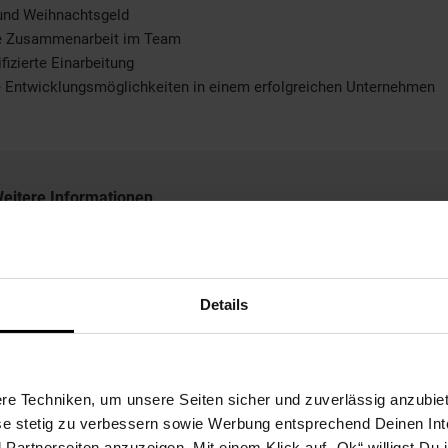
 und Weihnachtsgeld
le Zusammenarbeit im Team
fizierte Einarbeitung
e Entwicklungsmöglichkeiten in einem erfolgreichen Unternehmen
eitere Informationen
ir freuen uns auf Ihre Bewerbung!
Details
Bewerben per Formular
e Techniken, um unsere Seiten sicher und zuverlässig anzubiet
ese stetig zu verbessern sowie Werbung entsprechend Deinen In
artnerseiten anzuzeigen. Mit einem Klick auf „Ok“ willigst Du