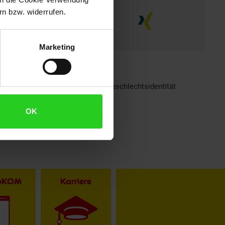
n bzw. widerrufen.
Marketing
h sind bei Netto Menschen jeder Geschlechtsidentität
OK
toKOM
Karriere