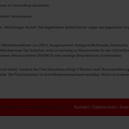
önnen im Online-Shop abweichen.
derten Verkaufspreis.
lten. Abbildungen ähnlich. Die abgebildeten Artikel können wegen des begrenzten A
em Mindestbestellwert von 200 €. Ausgenommen: Kategorie Multimedia, Gutscheine
Abholservices. Der Gutschein wird nur einmalig an Neuanmelder für den Online-Shop
anderen Aktionsvorteilen (PAYBACK oder sonstige Shop-Aktionen) kombinierbar.
 Vorrat reicht). Versand des Filial-Gutscheins erfolgt 4 Wochen nach Warenanlieferung
stattet. Der Filial-Gutschein ist ohne Mindesteinkaufswert einlösbar. Nicht mit and
.
o Marken-Discount Stiftung & Co. KG |
Kontakt
|
Datenschutz
|
Imp