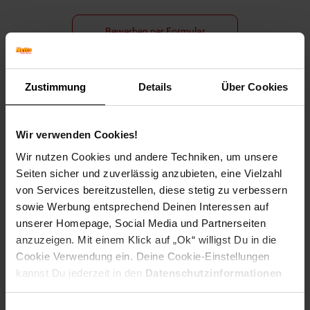
Bewerben per Formular
Zustimmung
Details
Über Cookies
Folge uns auf Social Media!
Wir verwenden Cookies!
Wir nutzen Cookies und andere Techniken, um unsere
Seiten sicher und zuverlässig anzubieten, eine Vielzahl
von Services bereitzustellen, diese stetig zu verbessern
sowie Werbung entsprechend Deinen Interessen auf
unserer Homepage, Social Media und Partnerseiten
Hinweis: Aus Gründen der leichteren Lesbarkeit verwenden
anzuzeigen. Mit einem Klick auf „Ok“ willigst Du in die
wir im Textverlauf die männliche Form der Anrede.
Cookie Verwendung ein. Deine Cookie-Einstellungen
Selbstverständlich sind bei Netto Menschen jeder
kannst Du jederzeit in den
Datenschutzinformationen
Geschlechtsidentität willkommen.
ändern bzw. widerrufen.
Fußzeile
Weitere Online-Angebote