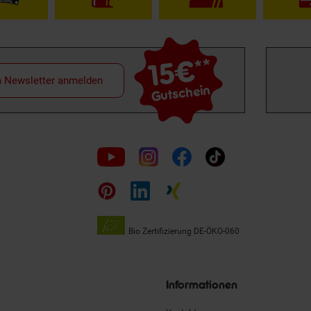
15€
**
m Newsletter anmelden
Gutschein
Folge
uns
auf
Bio Zertifizierung
DE-ÖKO-060
Unsere
Siegel
Informationen