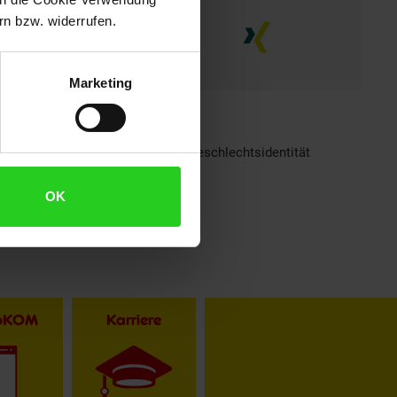
n bzw. widerrufen.
Marketing
h sind bei Netto Menschen jeder Geschlechtsidentität
OK
toKOM
Karriere