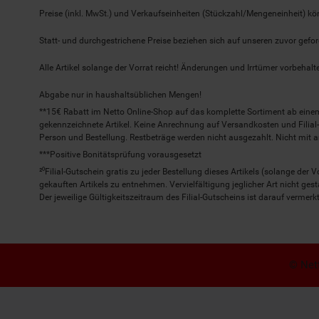
Preise (inkl. MwSt.) und Verkaufseinheiten (Stückzahl/Mengeneinheit) k
Statt- und durchgestrichene Preise beziehen sich auf unseren zuvor gefor
Alle Artikel solange der Vorrat reicht! Änderungen und Irrtümer vorbeha
Abgabe nur in haushaltsüblichen Mengen!
**15€ Rabatt im Netto Online-Shop auf das komplette Sortiment ab ein
gekennzeichnete Artikel. Keine Anrechnung auf Versandkosten und Filial-
Person und Bestellung. Restbeträge werden nicht ausgezahlt. Nicht mit 
***Positive Bonitätsprüfung vorausgesetzt
²⁰Filial-Gutschein gratis zu jeder Bestellung dieses Artikels (solange der
gekauften Artikels zu entnehmen. Vervielfältigung jeglicher Art nicht ge
Der jeweilige Gültigkeitszeitraum des Filial-Gutscheins ist darauf vermerkt
© Nett