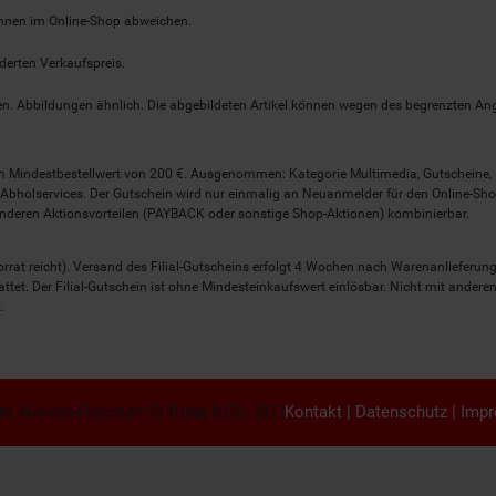
önnen im Online-Shop abweichen.
derten Verkaufspreis.
lten. Abbildungen ähnlich. Die abgebildeten Artikel können wegen des begrenzten A
em Mindestbestellwert von 200 €. Ausgenommen: Kategorie Multimedia, Gutscheine
Abholservices. Der Gutschein wird nur einmalig an Neuanmelder für den Online-Shop
anderen Aktionsvorteilen (PAYBACK oder sonstige Shop-Aktionen) kombinierbar.
 Vorrat reicht). Versand des Filial-Gutscheins erfolgt 4 Wochen nach Warenanlieferung
stattet. Der Filial-Gutschein ist ohne Mindesteinkaufswert einlösbar. Nicht mit and
.
o Marken-Discount Stiftung & Co. KG |
Kontakt
|
Datenschutz
|
Imp