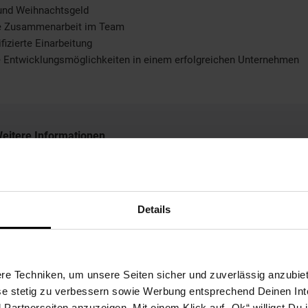
 und Weihnachtsgeld
le Zusammenarbeit im Team
fizierte Einarbeitung
e Entwicklungsmöglichkeiten in einem erfolgreichen Unternehmen
eitere Informationen
ir freuen uns auf Ihre Bewerbung!
Details
Bewerben per Formular
e Techniken, um unsere Seiten sicher und zuverlässig anzubiet
ese stetig zu verbessern sowie Werbung entsprechend Deinen In
artnerseiten anzuzeigen. Mit einem Klick auf „Ok“ willigst Du