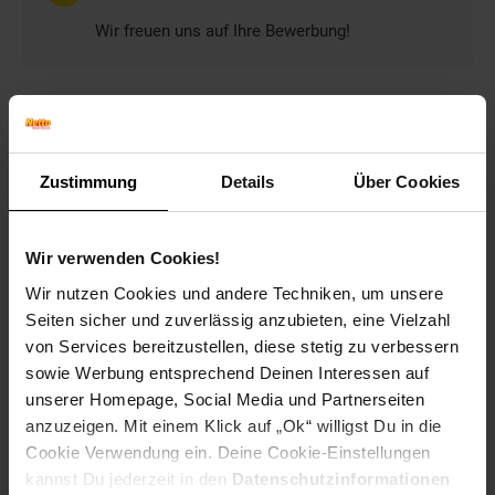
Wir freuen uns auf Ihre Bewerbung!
Bewerben per Formular
Zustimmung
Details
Über Cookies
Wir verwenden Cookies!
Folge uns auf Social Media!
Wir nutzen Cookies und andere Techniken, um unsere
Seiten sicher und zuverlässig anzubieten, eine Vielzahl
von Services bereitzustellen, diese stetig zu verbessern
sowie Werbung entsprechend Deinen Interessen auf
unserer Homepage, Social Media und Partnerseiten
anzuzeigen. Mit einem Klick auf „Ok“ willigst Du in die
Cookie Verwendung ein. Deine Cookie-Einstellungen
Hinweis: Aus Gründen der leichteren Lesbarkeit verwenden
wir im Textverlauf die männliche Form der Anrede.
kannst Du jederzeit in den
Datenschutzinformationen