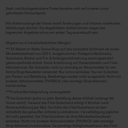
Statt- und durchgestrichene Preise beziehen sich auf unseren zuvor
geforderten Verkaufspreis.
Alle Artikel solange der Vorrat reicht! Änderungen und Irrtümer vorbehalten.
Abbildungen ähnlich. Die abgebildeten Artikel können wegen des
begrenzten Angebots schon am ersten Tag ausverkauft sein.
Abgabe nur in haushaltsüblichen Mengen!
**15€ Rabatt im Netto Online-Shop auf das komplette Sortiment ab einem
Mindestbestellwert von 200 €. Ausgenommen: Kategorie Multimedia,
Gutscheine, Bücher und Pre- & Anfangsmilchnahrung sowie gesondert
gekennzeichnete Artikel. Keine Anrechnung auf Versandkosten und Filial-
Abholservices. Der Gutschein wird nur einmalig an Neuanmelder für den
Online-Shop-Newsletter versendet. Nur online einlösbar. Nur ein Gutschein
pro Person und Bestellung. Restbeträge werden nicht ausgezahlt. Nicht mit
anderen Aktionsvorteilen (PAYBACK oder sonstige Shop-Aktionen)
kombinierbar.
***Positive Bonitätsprüfung vorausgesetzt
²⁰Filial-Gutschein gratis zu jeder Bestellung dieses Artikels (solange der
Vorrat reicht). Versand des Filial-Gutscheins erfolgt 4 Wochen nach
Warenanlieferung per Mail. Die Höhe des Filial-Gutscheins ist dem
Artikelbild des gekauften Artikels zu entnehmen. Vervielfältigung jeglicher
Art nicht gestattet. Der Filial-Gutschein ist ohne Mindesteinkaufswert
einlösbar. Nicht mit anderen Aktionsvorteilen (PAYBACK oder sonstige
Shop-Aktionen) kombinierbar. Der jeweilige Gültigkeitszeitraum des Filial-