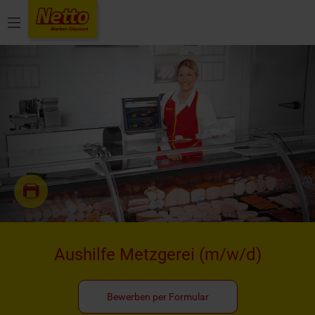
Menü
Aushilfe Metzgerei
(m/w/d)
Bewerben per Formular