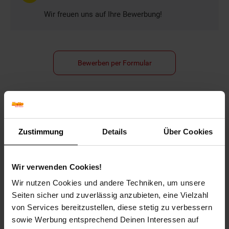
Wir freuen uns auf Ihre Bewerbung!
Bewerben per Formular
Folge uns auf Social Media!
Zustimmung
Details
Über Cookies
Wir verwenden Cookies!
Wir nutzen Cookies und andere Techniken, um unsere
Seiten sicher und zuverlässig anzubieten, eine Vielzahl
von Services bereitzustellen, diese stetig zu verbessern
Hinweis: Aus Gründen der leichteren Lesbarkeit verwenden
sowie Werbung entsprechend Deinen Interessen auf
wir im Textverlauf die männliche Form der Anrede.