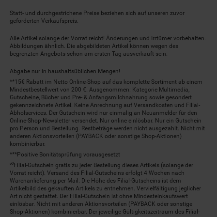
Statt- und durchgestrichene Preise beziehen sich auf unseren zuvor
geforderten Verkaufspreis.
Alle Artikel solange der Vorrat reicht! Änderungen und Irrtümer vorbehalten.
Abbildungen ähnlich. Die abgebildeten Artikel können wegen des
begrenzten Angebots schon am ersten Tag ausverkauft sein.
Abgabe nur in haushaltsüblichen Mengen!
**15€ Rabatt im Netto Online-Shop auf das komplette Sortiment ab einem
Mindestbestellwert von 200 €. Ausgenommen: Kategorie Multimedia,
Gutscheine, Bücher und Pre- & Anfangsmilchnahrung sowie gesondert
gekennzeichnete Artikel. Keine Anrechnung auf Versandkosten und Filial-
Abholservices. Der Gutschein wird nur einmalig an Neuanmelder für den
Online-Shop-Newsletter versendet. Nur online einlösbar. Nur ein Gutschein
pro Person und Bestellung. Restbeträge werden nicht ausgezahlt. Nicht mit
anderen Aktionsvorteilen (PAYBACK oder sonstige Shop-Aktionen)
kombinierbar.
***Positive Bonitätsprüfung vorausgesetzt
²⁰Filial-Gutschein gratis zu jeder Bestellung dieses Artikels (solange der
Vorrat reicht). Versand des Filial-Gutscheins erfolgt 4 Wochen nach
Warenanlieferung per Mail. Die Höhe des Filial-Gutscheins ist dem
Artikelbild des gekauften Artikels zu entnehmen. Vervielfältigung jeglicher
Art nicht gestattet. Der Filial-Gutschein ist ohne Mindesteinkaufswert
einlösbar. Nicht mit anderen Aktionsvorteilen (PAYBACK oder sonstige
Shop-Aktionen) kombinierbar. Der jeweilige Gültigkeitszeitraum des Filial-