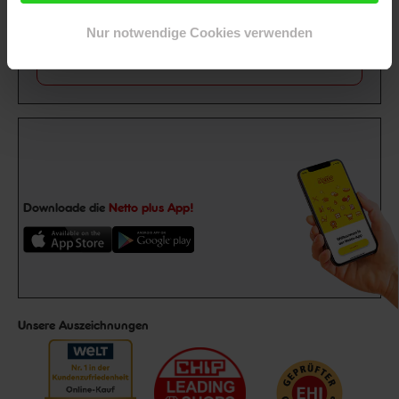
Abonniere unseren
Newsletter
und sichere
Gutschein
dir einen 15 €**-Gutschein!
Nur notwendige Cookies verwenden
Jetzt zum Newsletter anmelden
Downloade die
Netto plus App!
Unsere Auszeichnungen