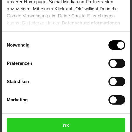
Selbstverständlich sind bei Netto Menschen jeder
unserer Homepage, Social Media und Partnerseiten
Geschlechtsidentität willkommen.
anzuzeigen. Mit einem Klick auf „Ok“ willigst Du in die
Cookie Verwendung ein. Deine Cookie-Einstellungen
Fußzeile
Weitere Online-Angebote
kannst Du jederzeit in den
Datenschutzinformationen
ändern bzw. widerrufen.
Netto Reisen
TV-Shop
Weinwelt
Einwilligungsauswahl
Notwendig
Präferenzen
Rezeptwelt
NettoKOM
Karriere
Statistiken
Marketing
OK
15€
**
Newsletter Anmeldung