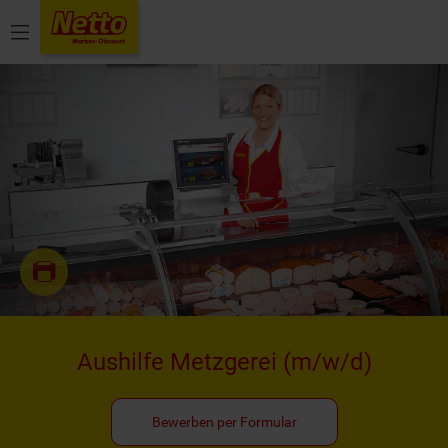
Menü
Aushilfe Metzgerei
(m/w/d)
Bewerben per Formular