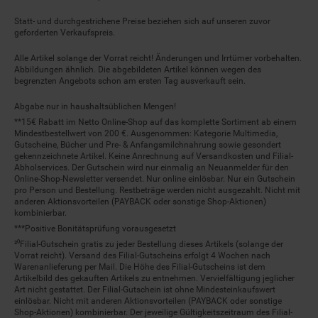
Statt- und durchgestrichene Preise beziehen sich auf unseren zuvor
geforderten Verkaufspreis.
Alle Artikel solange der Vorrat reicht! Änderungen und Irrtümer vorbehalten.
Abbildungen ähnlich. Die abgebildeten Artikel können wegen des
begrenzten Angebots schon am ersten Tag ausverkauft sein.
Abgabe nur in haushaltsüblichen Mengen!
**15€ Rabatt im Netto Online-Shop auf das komplette Sortiment ab einem
Mindestbestellwert von 200 €. Ausgenommen: Kategorie Multimedia,
Gutscheine, Bücher und Pre- & Anfangsmilchnahrung sowie gesondert
gekennzeichnete Artikel. Keine Anrechnung auf Versandkosten und Filial-
Abholservices. Der Gutschein wird nur einmalig an Neuanmelder für den
Online-Shop-Newsletter versendet. Nur online einlösbar. Nur ein Gutschein
pro Person und Bestellung. Restbeträge werden nicht ausgezahlt. Nicht mit
anderen Aktionsvorteilen (PAYBACK oder sonstige Shop-Aktionen)
kombinierbar.
***Positive Bonitätsprüfung vorausgesetzt
²⁰Filial-Gutschein gratis zu jeder Bestellung dieses Artikels (solange der
Vorrat reicht). Versand des Filial-Gutscheins erfolgt 4 Wochen nach
Warenanlieferung per Mail. Die Höhe des Filial-Gutscheins ist dem
Artikelbild des gekauften Artikels zu entnehmen. Vervielfältigung jeglicher
Art nicht gestattet. Der Filial-Gutschein ist ohne Mindesteinkaufswert
einlösbar. Nicht mit anderen Aktionsvorteilen (PAYBACK oder sonstige
Shop-Aktionen) kombinierbar. Der jeweilige Gültigkeitszeitraum des Filial-