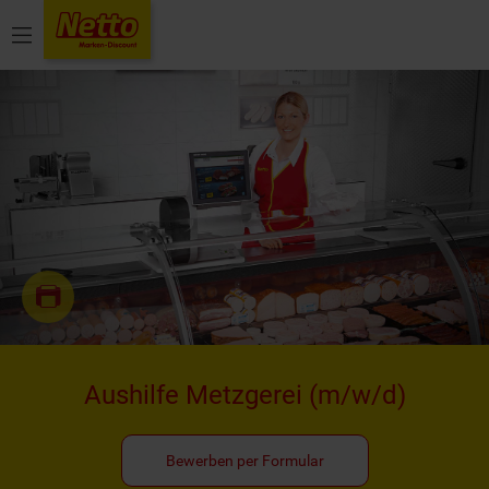
Menü
Aushilfe Metzgerei
(m/w/d)
Bewerben per Formular