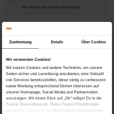
Wir freuen uns auf Ihre Bewerbung!
Bewerben per Formular
Zustimmung
Details
Über Cookies
Wir verwenden Cookies!
Folge uns auf Social Media!
Wir nutzen Cookies und andere Techniken, um unsere
Seiten sicher und zuverlässig anzubieten, eine Vielzahl
von Services bereitzustellen, diese stetig zu verbessern
sowie Werbung entsprechend Deinen Interessen auf
unserer Homepage, Social Media und Partnerseiten
anzuzeigen. Mit einem Klick auf „Ok“ willigst Du in die
Cookie Verwendung ein. Deine Cookie-Einstellungen
Hinweis: Aus Gründen der leichteren Lesbarkeit verwenden
wir im Textverlauf die männliche Form der Anrede.
kannst Du jederzeit in den
Datenschutzinformationen