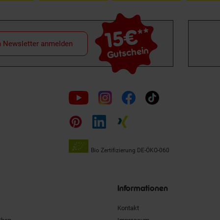
15€
**
m Newsletter anmelden
Gutschein
Folge
uns
auf
Bio Zertifizierung
DE-ÖKO-060
Unsere
Siegel
Informationen
Kontakt