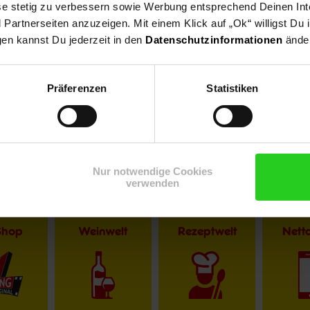
ese stetig zu verbessern sowie Werbung entsprechend Deinen In
artnerseiten anzuzeigen. Mit einem Klick auf „Ok“ willigst Du
gen kannst Du jederzeit in den
Datenschutzinformationen
änder
Präferenzen
Statistiken
r im Textverlauf die männliche Form der Anrede. Selbstverständlic
Nur notwendige Cookies
verwenden
Shop
Weinwelt
Rezeptwelt
Net