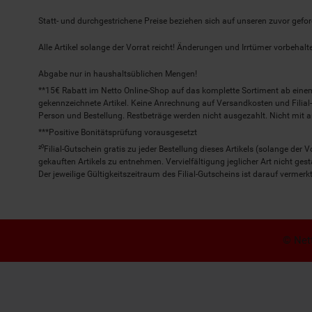
Statt- und durchgestrichene Preise beziehen sich auf unseren zuvor gefor
Alle Artikel solange der Vorrat reicht! Änderungen und Irrtümer vorbeha
Abgabe nur in haushaltsüblichen Mengen!
**15€ Rabatt im Netto Online-Shop auf das komplette Sortiment ab ein
gekennzeichnete Artikel. Keine Anrechnung auf Versandkosten und Filial-
Person und Bestellung. Restbeträge werden nicht ausgezahlt. Nicht mit 
***Positive Bonitätsprüfung vorausgesetzt
²⁰Filial-Gutschein gratis zu jeder Bestellung dieses Artikels (solange der
gekauften Artikels zu entnehmen. Vervielfältigung jeglicher Art nicht ge
Der jeweilige Gültigkeitszeitraum des Filial-Gutscheins ist darauf vermerkt
© Nett