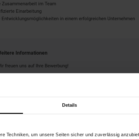
le Zusammenarbeit im Team
fizierte Einarbeitung
e Entwicklungsmöglichkeiten in einem erfolgreichen Unternehmen
eitere Informationen
ir freuen uns auf Ihre Bewerbung!
Bewerben per Formular
Details
e Techniken, um unsere Seiten sicher und zuverlässig anzubiet