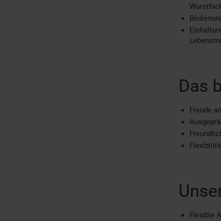
Wurstfach
Bedienun
Einhaltun
Lebensmit
Das b
Freude a
Ausgepräg
Freundli
Flexibili
Unser
Flexible 