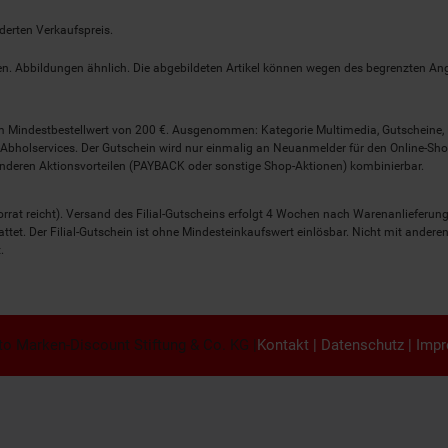
derten Verkaufspreis.
lten. Abbildungen ähnlich. Die abgebildeten Artikel können wegen des begrenzten A
em Mindestbestellwert von 200 €. Ausgenommen: Kategorie Multimedia, Gutscheine
Abholservices. Der Gutschein wird nur einmalig an Neuanmelder für den Online-Shop
anderen Aktionsvorteilen (PAYBACK oder sonstige Shop-Aktionen) kombinierbar.
 Vorrat reicht). Versand des Filial-Gutscheins erfolgt 4 Wochen nach Warenanlieferung
stattet. Der Filial-Gutschein ist ohne Mindesteinkaufswert einlösbar. Nicht mit and
.
o Marken-Discount Stiftung & Co. KG |
Kontakt
|
Datenschutz
|
Imp