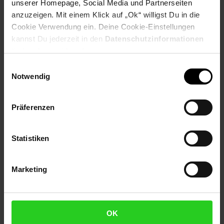
Selbstverständlich sind bei Netto Menschen jeder
unserer Homepage, Social Media und Partnerseiten
Geschlechtsidentität willkommen.
anzuzeigen. Mit einem Klick auf „Ok“ willigst Du in die
Cookie Verwendung ein. Deine Cookie-Einstellungen
Fußzeile
Weitere Online-Angebote
kannst Du jederzeit in den
Datenschutzinformationen
ändern bzw. widerrufen.
Netto Reisen
TV-Shop
Weinwelt
Einwilligungsauswahl
Notwendig
Präferenzen
Rezeptwelt
NettoKOM
Karriere
Statistiken
Marketing
OK
15€
**
Newsletter Anmeldung