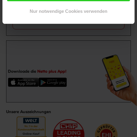
Abonniere unseren
Newsletter
und sichere
Gutschein
dir einen 15 €**-Gutschein!
Nur notwendige Cookies verwenden
Jetzt zum Newsletter anmelden
Downloade die
Netto plus App!
Unsere Auszeichnungen