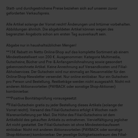
Statt- und durchgestrichene Preise beziehen sich auf unseren zuvor
geforderten Verkaufspreis.
Alle Artikel solange der Vorrat reicht! Änderungen und Irrtümer vorbehalten.
Abbildungen ähnlich. Die abgebildeten Artikel können wegen des
begrenzten Angebots schon am ersten Tag ausverkauft sein.
Abgabe nur in haushaltsüblichen Mengen!
**15€ Rabatt im Netto Online-Shop auf das komplette Sortiment ab einem
Mindestbestellwert von 200 €. Ausgenommen: Kategorie Multimedia,
Gutscheine, Bücher und Pre- & Anfangsmilchnahrung sowie gesondert
gekennzeichnete Artikel. Keine Anrechnung auf Versandkosten und Filial-
Abholservices. Der Gutschein wird nur einmalig an Neuanmelder für den
Online-Shop-Newsletter versendet. Nur online einlösbar. Nur ein Gutschein
pro Person und Bestellung. Restbeträge werden nicht ausgezahlt. Nicht mit
anderen Aktionsvorteilen (PAYBACK oder sonstige Shop-Aktionen)
kombinierbar.
***Positive Bonitätsprüfung vorausgesetzt
²⁰Filial-Gutschein gratis zu jeder Bestellung dieses Artikels (solange der
Vorrat reicht). Versand des Filial-Gutscheins erfolgt 4 Wochen nach
Warenanlieferung per Mail. Die Höhe des Filial-Gutscheins ist dem
Artikelbild des gekauften Artikels zu entnehmen. Vervielfältigung jeglicher
Art nicht gestattet. Der Filial-Gutschein ist ohne Mindesteinkaufswert
einlösbar. Nicht mit anderen Aktionsvorteilen (PAYBACK oder sonstige
Shop-Aktionen) kombinierbar. Der jeweilige Gültigkeitszeitraum des Filial-