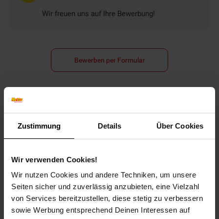
Wir freuen uns auf Ihre Bewerbung!
Bewerben per Formular
Folge uns auf Social Media!
Zustimmung
Details
Über Cookies
Wir verwenden Cookies!
Wir nutzen Cookies und andere Techniken, um unsere
Seiten sicher und zuverlässig anzubieten, eine Vielzahl
von Services bereitzustellen, diese stetig zu verbessern
Hinweis: Aus Gründen der leichteren Lesbarkeit verwenden
sowie Werbung entsprechend Deinen Interessen auf
wir im Textverlauf die männliche Form der Anrede.