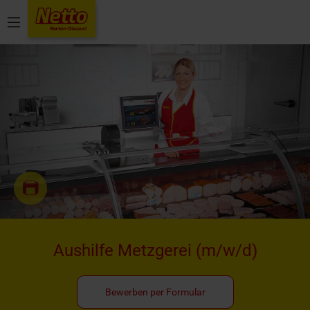
Menü
Aushilfe Metzgerei
(m/w/d)
Bewerben per Formular