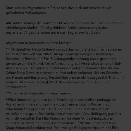
Statt- und durchgestrichene Preise beziehen sich auf unseren zuvor
geforderten Verkaufspreis.
Alle Artikel solange der Vorrat reicht! Änderungen und Irrtümer vorbehalten.
Abbildungen ähnlich. Die abgebildeten Artikel können wegen des
begrenzten Angebots schon am ersten Tag ausverkauft sein.
Abgabe nur in haushaltsüblichen Mengen!
**15€ Rabatt im Netto Online-Shop auf das komplette Sortiment ab einem
Mindestbestellwert von 200 €. Ausgenommen: Kategorie Multimedia,
Gutscheine, Bücher und Pre- & Anfangsmilchnahrung sowie gesondert
gekennzeichnete Artikel. Keine Anrechnung auf Versandkosten und Filial-
Abholservices. Der Gutschein wird nur einmalig an Neuanmelder für den
Online-Shop-Newsletter versendet. Nur online einlösbar. Nur ein Gutschein
pro Person und Bestellung. Restbeträge werden nicht ausgezahlt. Nicht mit
anderen Aktionsvorteilen (PAYBACK oder sonstige Shop-Aktionen)
kombinierbar.
***Positive Bonitätsprüfung vorausgesetzt
²⁰Filial-Gutschein gratis zu jeder Bestellung dieses Artikels (solange der
Vorrat reicht). Versand des Filial-Gutscheins erfolgt 4 Wochen nach
Warenanlieferung per Mail. Die Höhe des Filial-Gutscheins ist dem
Artikelbild des gekauften Artikels zu entnehmen. Vervielfältigung jeglicher
Art nicht gestattet. Der Filial-Gutschein ist ohne Mindesteinkaufswert
einlösbar. Nicht mit anderen Aktionsvorteilen (PAYBACK oder sonstige
Shop-Aktionen) kombinierbar. Der jeweilige Gültigkeitszeitraum des Filial-