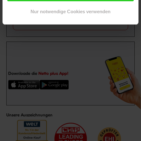
Abonniere unseren
Newsletter
und sichere
Gutschein
dir einen 15 €**-Gutschein!
Nur notwendige Cookies verwenden
Jetzt zum Newsletter anmelden
Downloade die
Netto plus App!
Unsere Auszeichnungen