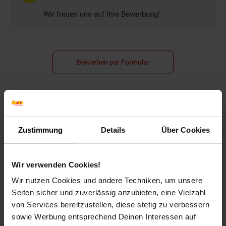
Wir freuen uns auf Ihre Bewerbung!
Bewerben per Formular
Folge uns auf Social Media!
Zustimmung
Details
Über Cookies
Wir verwenden Cookies!
Wir nutzen Cookies und andere Techniken, um unsere
Seiten sicher und zuverlässig anzubieten, eine Vielzahl
von Services bereitzustellen, diese stetig zu verbessern
Hinweis: Aus Gründen der leichteren Lesbarkeit verwenden
sowie Werbung entsprechend Deinen Interessen auf
wir im Textverlauf die männliche Form der Anrede.