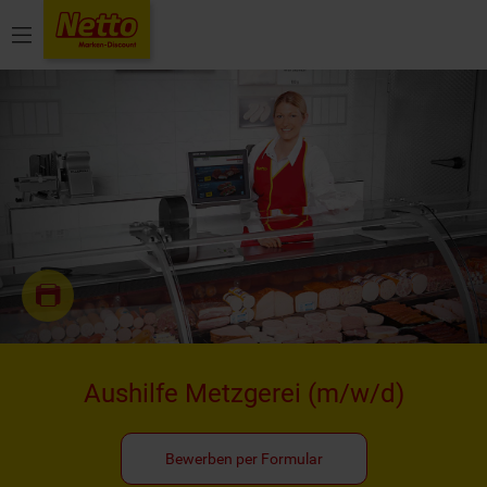
Menü
Aushilfe Metzgerei
(m/w/d)
Bewerben per Formular