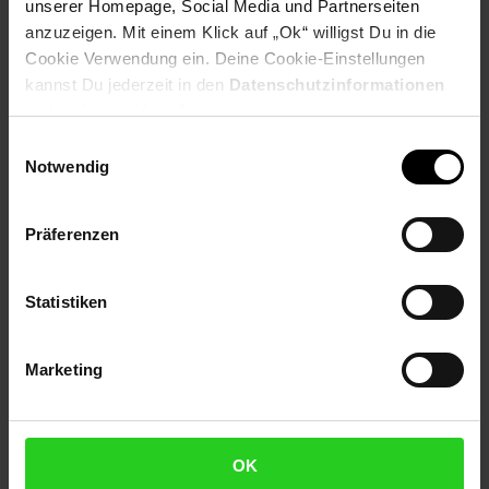
Selbstverständlich sind bei Netto Menschen jeder
unserer Homepage, Social Media und Partnerseiten
Geschlechtsidentität willkommen.
anzuzeigen. Mit einem Klick auf „Ok“ willigst Du in die
Cookie Verwendung ein. Deine Cookie-Einstellungen
Fußzeile
Weitere Online-Angebote
kannst Du jederzeit in den
Datenschutzinformationen
ändern bzw. widerrufen.
Netto Reisen
TV-Shop
Weinwelt
Einwilligungsauswahl
Notwendig
Präferenzen
Rezeptwelt
NettoKOM
Karriere
Statistiken
Marketing
OK
15€
**
Newsletter Anmeldung