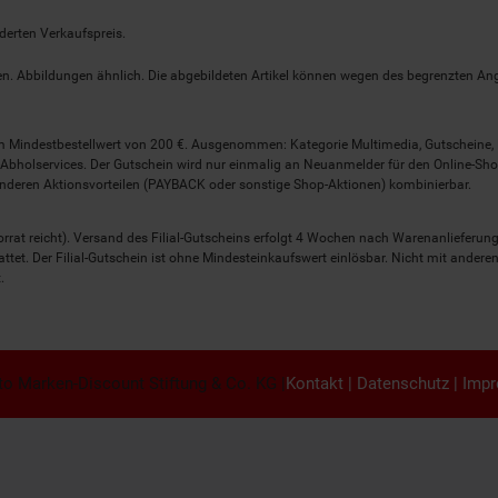
derten Verkaufspreis.
lten. Abbildungen ähnlich. Die abgebildeten Artikel können wegen des begrenzten A
em Mindestbestellwert von 200 €. Ausgenommen: Kategorie Multimedia, Gutscheine
Abholservices. Der Gutschein wird nur einmalig an Neuanmelder für den Online-Shop
anderen Aktionsvorteilen (PAYBACK oder sonstige Shop-Aktionen) kombinierbar.
 Vorrat reicht). Versand des Filial-Gutscheins erfolgt 4 Wochen nach Warenanlieferung
stattet. Der Filial-Gutschein ist ohne Mindesteinkaufswert einlösbar. Nicht mit and
.
o Marken-Discount Stiftung & Co. KG |
Kontakt
|
Datenschutz
|
Imp