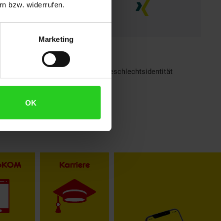
n bzw. widerrufen.
Marketing
h sind bei Netto Menschen jeder Geschlechtsidentität
OK
toKOM
Karriere