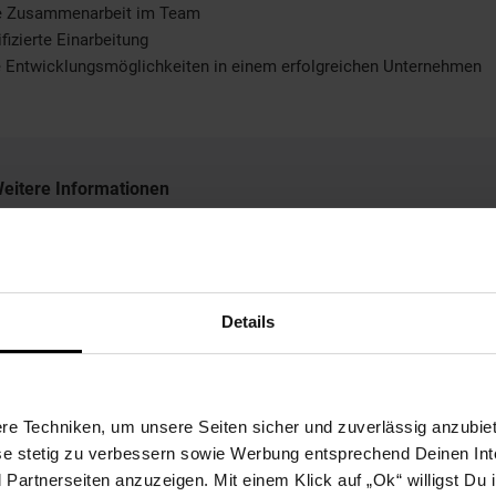
le Zusammenarbeit im Team
fizierte Einarbeitung
e Entwicklungsmöglichkeiten in einem erfolgreichen Unternehmen
eitere Informationen
ir freuen uns auf Ihre Bewerbung!
Details
Bewerben per Formular
e Techniken, um unsere Seiten sicher und zuverlässig anzubiet
ese stetig zu verbessern sowie Werbung entsprechend Deinen In
artnerseiten anzuzeigen. Mit einem Klick auf „Ok“ willigst Du