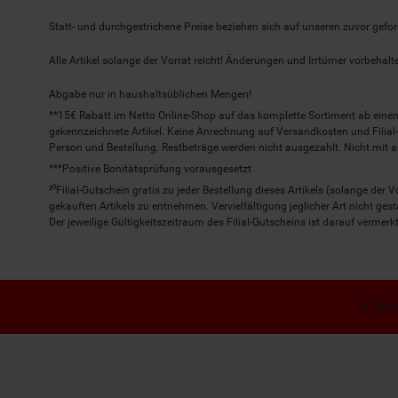
Statt- und durchgestrichene Preise beziehen sich auf unseren zuvor gefor
Alle Artikel solange der Vorrat reicht! Änderungen und Irrtümer vorbeha
Abgabe nur in haushaltsüblichen Mengen!
**15€ Rabatt im Netto Online-Shop auf das komplette Sortiment ab ein
gekennzeichnete Artikel. Keine Anrechnung auf Versandkosten und Filial-
Person und Bestellung. Restbeträge werden nicht ausgezahlt. Nicht mit 
***Positive Bonitätsprüfung vorausgesetzt
²⁰Filial-Gutschein gratis zu jeder Bestellung dieses Artikels (solange der
gekauften Artikels zu entnehmen. Vervielfältigung jeglicher Art nicht ge
Der jeweilige Gültigkeitszeitraum des Filial-Gutscheins ist darauf vermerkt
© Nett