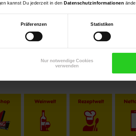
gen kannst Du jederzeit in den
Datenschutzinformationen
änder
Präferenzen
Statistiken
r im Textverlauf die männliche Form der Anrede. Selbstverständlic
Nur notwendige Cookies
verwenden
Shop
Weinwelt
Rezeptwelt
Net