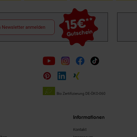
15€
**
m Newsletter anmelden
Gutschein
Folge
uns
auf
Bio Zertifizierung
DE-ÖKO-060
Unsere
Siegel
Informationen
Kontakt