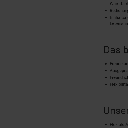
Wurstfach
Bedienun
Einhaltun
Lebensmit
Das b
Freude a
Ausgepräg
Freundli
Flexibili
Unser
Flexible 