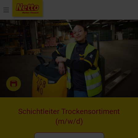
Menü
Schichtleiter Trockensortiment
(m/w/d)