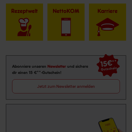
Rezeptwelt
NettoKOM
Karriere
15€
**
Newsletter Anmeldung
Abonniere unseren
Newsletter
und sichere
Gutschein
dir einen 15 €**-Gutschein!
Jetzt zum Newsletter anmelden