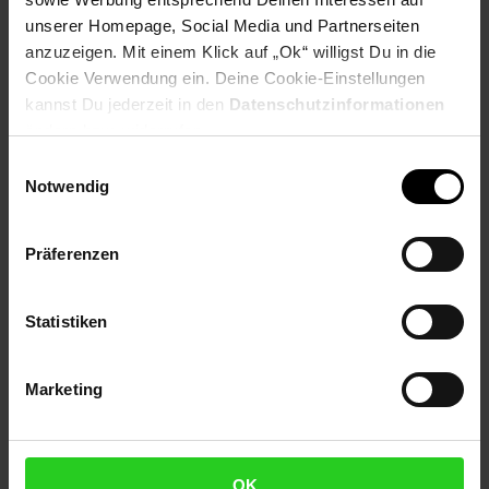
unserer Homepage, Social Media und Partnerseiten
anzuzeigen. Mit einem Klick auf „Ok“ willigst Du in die
Cookie Verwendung ein. Deine Cookie-Einstellungen
Standorte
kannst Du jederzeit in den
Datenschutzinformationen
ändern bzw. widerrufen.
Diese Stelle ist in mehreren Niederlassungen
ausgeschrieben. Bitte filtere gegebenenfalls nach dem
Einwilligungsauswahl
bevorzugten Einsatzort.
Notwendig
Präferenzen
Straße oder Ort eingeben
Statistiken
Marketing
27777 Ganderkesee, Am Rennfeuer 7
Niedersachsen, ab sofort
OK