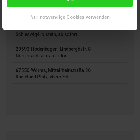
89547 Gerstetten, Rudolf-Schels-Str. 6
Baden-Württemberg, ab sofort
Nur notwendige Cookies verwenden
24558 Henstedt-Ulzburg, Rudolf-Diesel-Straße
15-17
Schleswig-Holstein, ab sofort
29693 Hodenhagen, Lindberghstr. 8
Niedersachsen, ab sofort
67550 Worms, Mittelrheinstraße 36
Rheinland-Pfalz, ab sofort