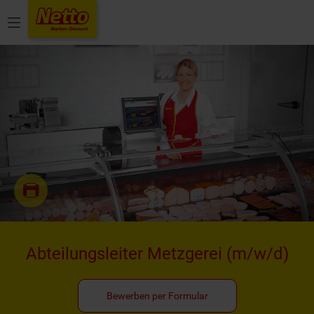
Menü
Abteilungsleiter Metzgerei
(m/w/d)
Bewerben per Formular