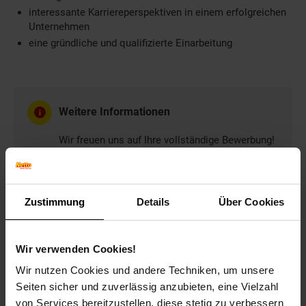
interessante Karriereperspektiven in einem erfolgreichen
Unternehmen
eine gründliche und qualifizierte Einarbeitung
Weitere Informationen
Wir freuen uns auf Ihre vollständige Bewerbung!
Bitte geben Sie in Ihrer Bewerbung Ihren
frühestmöglichen Eintrittstermin und Ihre
Gehaltsvorstellung an.
Zustimmung
Details
Über Cookies
Wir verwenden Cookies!
Bewerben per Formular
Wir nutzen Cookies und andere Techniken, um unsere
Seiten sicher und zuverlässig anzubieten, eine Vielzahl
von Services bereitzustellen, diese stetig zu verbessern