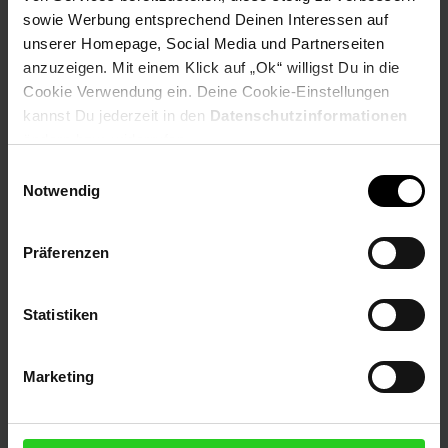
sowie Werbung entsprechend Deinen Interessen auf
unserer Homepage, Social Media und Partnerseiten
Folge uns auf Social Media!
anzuzeigen. Mit einem Klick auf „Ok“ willigst Du in die
Cookie Verwendung ein. Deine Cookie-Einstellungen
kannst Du jederzeit in den
Datenschutzinformationen
ändern bzw. widerrufen.
Einwilligungsauswahl
Notwendig
Hinweis: Aus Gründen der leichteren Lesbarkeit verwenden
wir im Textverlauf die männliche Form der Anrede.
Präferenzen
Selbstverständlich sind bei Netto Menschen jeder
Geschlechtsidentität willkommen.
Statistiken
Fußzeile
Weitere Online-Angebote
Marketing
Netto Reisen
TV-Shop
Weinwelt