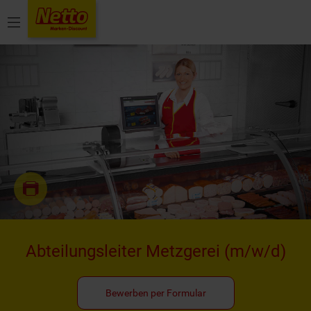
Menü
Abteilungsleiter Metzgerei
(m/w/d)
Bewerben per Formular