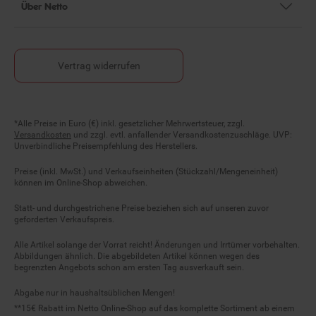
Über Netto
Vertrag widerrufen
Fußnoten
*Alle Preise in Euro (€) inkl. gesetzlicher Mehrwertsteuer, zzgl.
Versandkosten
und zzgl. evtl. anfallender Versandkostenzuschläge. UVP:
Unverbindliche Preisempfehlung des Herstellers.
Preise (inkl. MwSt.) und Verkaufseinheiten (Stückzahl/Mengeneinheit)
können im Online-Shop abweichen.
Statt- und durchgestrichene Preise beziehen sich auf unseren zuvor
geforderten Verkaufspreis.
Alle Artikel solange der Vorrat reicht! Änderungen und Irrtümer vorbehalten.
Abbildungen ähnlich. Die abgebildeten Artikel können wegen des
begrenzten Angebots schon am ersten Tag ausverkauft sein.
Abgabe nur in haushaltsüblichen Mengen!
**15€ Rabatt im Netto Online-Shop auf das komplette Sortiment ab einem
Mindestbestellwert von 200 €. Ausgenommen: Kategorie Multimedia,