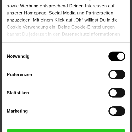
sowie Werbung entsprechend Deinen Interessen auf
unserer Homepage, Social Media und Partnerseiten
Folge uns auf Social Media!
anzuzeigen. Mit einem Klick auf „Ok“ willigst Du in die
Cookie Verwendung ein. Deine Cookie-Einstellungen
kannst Du jederzeit in den
Datenschutzinformationen
ändern bzw. widerrufen.
Einwilligungsauswahl
Notwendig
Hinweis: Aus Gründen der leichteren Lesbarkeit verwenden
wir im Textverlauf die männliche Form der Anrede.
Präferenzen
Selbstverständlich sind bei Netto Menschen jeder
Geschlechtsidentität willkommen.
Statistiken
Fußzeile
Weitere Online-Angebote
Marketing
Netto Reisen
TV-Shop
Weinwelt