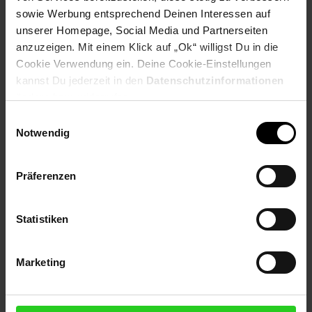
sowie Werbung entsprechend Deinen Interessen auf
unserer Homepage, Social Media und Partnerseiten
Folge uns auf Social Media!
anzuzeigen. Mit einem Klick auf „Ok“ willigst Du in die
Cookie Verwendung ein. Deine Cookie-Einstellungen
kannst Du jederzeit in den
Datenschutzinformationen
ändern bzw. widerrufen.
Einwilligungsauswahl
Notwendig
Hinweis: Aus Gründen der leichteren Lesbarkeit verwenden
wir im Textverlauf die männliche Form der Anrede.
Präferenzen
Selbstverständlich sind bei Netto Menschen jeder
Geschlechtsidentität willkommen.
Statistiken
Fußzeile
Weitere Online-Angebote
Marketing
Netto Reisen
TV-Shop
Weinwelt