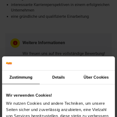
interessante Karriereperspektiven in einem erfolgreichen
Unternehmen
eine gründliche und qualifizierte Einarbeitung
Weitere Informationen
Wir freuen uns auf Ihre vollständige Bewerbung!
Bitte geben Sie in Ihrer Bewerbung Ihren
frühestmöglichen Eintrittstermin und Ihre
Gehaltsvorstellung an.
Zustimmung
Details
Über Cookies
Wir verwenden Cookies!
Bewerben per Formular
Wir nutzen Cookies und andere Techniken, um unsere
Seiten sicher und zuverlässig anzubieten, eine Vielzahl
von Services bereitzustellen, diese stetig zu verbessern