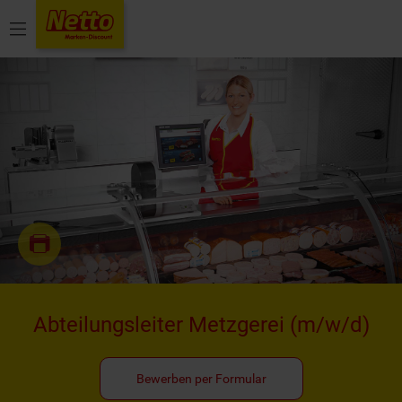
Menü
Abteilungsleiter Metzgerei
(m/w/d)
Bewerben per Formular