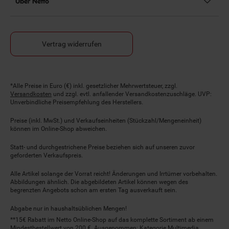
Über Netto
Vertrag widerrufen
Fußnoten
*Alle Preise in Euro (€) inkl. gesetzlicher Mehrwertsteuer, zzgl.
Versandkosten
und zzgl. evtl. anfallender Versandkostenzuschläge. UVP:
Unverbindliche Preisempfehlung des Herstellers.
Preise (inkl. MwSt.) und Verkaufseinheiten (Stückzahl/Mengeneinheit)
können im Online-Shop abweichen.
Statt- und durchgestrichene Preise beziehen sich auf unseren zuvor
geforderten Verkaufspreis.
Alle Artikel solange der Vorrat reicht! Änderungen und Irrtümer vorbehalten.
Abbildungen ähnlich. Die abgebildeten Artikel können wegen des
begrenzten Angebots schon am ersten Tag ausverkauft sein.
Abgabe nur in haushaltsüblichen Mengen!
**15€ Rabatt im Netto Online-Shop auf das komplette Sortiment ab einem
Mindestbestellwert von 200 €. Ausgenommen: Kategorie Multimedia,