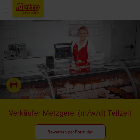
Menü
Verkäufer Metzgerei
(m/w/d)
Teilzeit
Bewerben per Formular