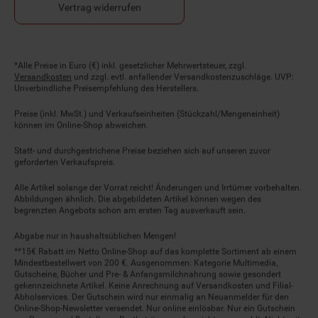
Vertrag widerrufen
Fußnoten
*Alle Preise in Euro (€) inkl. gesetzlicher Mehrwertsteuer, zzgl.
Versandkosten
und zzgl. evtl. anfallender Versandkostenzuschläge. UVP:
Unverbindliche Preisempfehlung des Herstellers.
Preise (inkl. MwSt.) und Verkaufseinheiten (Stückzahl/Mengeneinheit)
können im Online-Shop abweichen.
Statt- und durchgestrichene Preise beziehen sich auf unseren zuvor
geforderten Verkaufspreis.
Alle Artikel solange der Vorrat reicht! Änderungen und Irrtümer vorbehalten.
Abbildungen ähnlich. Die abgebildeten Artikel können wegen des
begrenzten Angebots schon am ersten Tag ausverkauft sein.
Abgabe nur in haushaltsüblichen Mengen!
**15€ Rabatt im Netto Online-Shop auf das komplette Sortiment ab einem
Mindestbestellwert von 200 €. Ausgenommen: Kategorie Multimedia,
Gutscheine, Bücher und Pre- & Anfangsmilchnahrung sowie gesondert
gekennzeichnete Artikel. Keine Anrechnung auf Versandkosten und Filial-
Abholservices. Der Gutschein wird nur einmalig an Neuanmelder für den
Online-Shop-Newsletter versendet. Nur online einlösbar. Nur ein Gutschein
pro Person und Bestellung. Restbeträge werden nicht ausgezahlt. Nicht mit