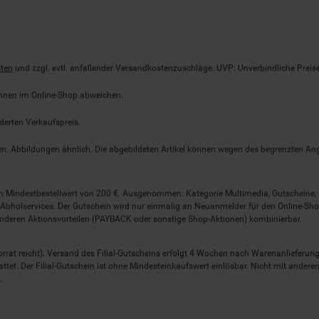
ten
und zzgl. evtl. anfallender Versandkostenzuschläge. UVP: Unverbindliche Preis
önnen im Online-Shop abweichen.
derten Verkaufspreis.
lten. Abbildungen ähnlich. Die abgebildeten Artikel können wegen des begrenzten A
em Mindestbestellwert von 200 €. Ausgenommen: Kategorie Multimedia, Gutscheine
Abholservices. Der Gutschein wird nur einmalig an Neuanmelder für den Online-Shop
anderen Aktionsvorteilen (PAYBACK oder sonstige Shop-Aktionen) kombinierbar.
 Vorrat reicht). Versand des Filial-Gutscheins erfolgt 4 Wochen nach Warenanlieferung
stattet. Der Filial-Gutschein ist ohne Mindesteinkaufswert einlösbar. Nicht mit and
.