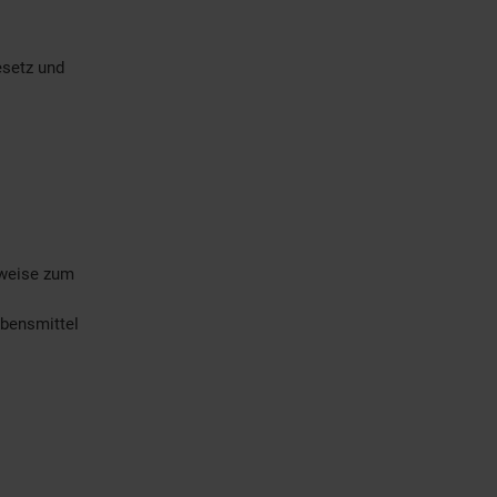
esetz und
rweise zum
bensmittel