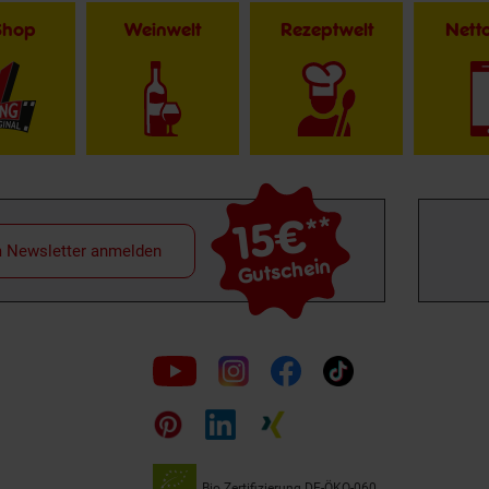
Shop
Weinwelt
Rezeptwelt
Net
15€
**
m Newsletter anmelden
Gutschein
Folge
uns
auf
Bio Zertifizierung
DE-ÖKO-060