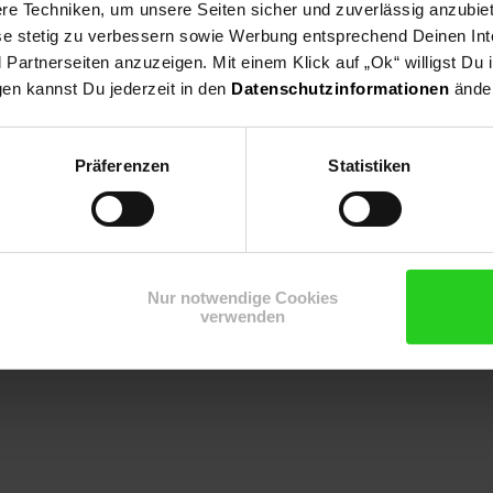
e Techniken, um unsere Seiten sicher und zuverlässig anzubiet
Bewerben per Formular
ese stetig zu verbessern sowie Werbung entsprechend Deinen In
artnerseiten anzuzeigen. Mit einem Klick auf „Ok“ willigst Du
gen kannst Du jederzeit in den
Datenschutzinformationen
änder
Präferenzen
Statistiken
Nur notwendige Cookies
r im Textverlauf die männliche Form der Anrede. Selbstverständlic
verwenden