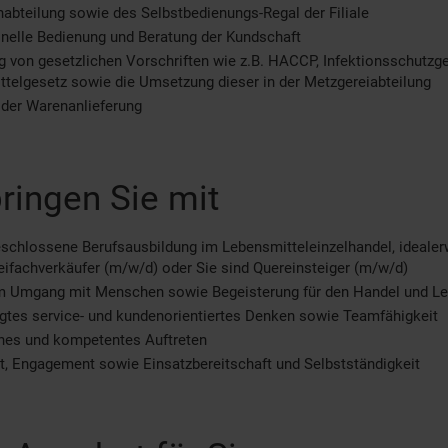
abteilung sowie des Selbstbedienungs-Regal der Filiale
nelle Bedienung und Beratung der Kundschaft
g von gesetzlichen Vorschriften wie z.B. HACCP, Infektionsschutzg
telgesetz sowie die Umsetzung dieser in der Metzgereiabteilung
 der Warenanlieferung
ringen Sie mit
schlossene Berufsausbildung im Lebensmitteleinzelhandel, ideale
eifachverkäufer (m/w/d) oder Sie sind Quereinsteiger (m/w/d)
m Umgang mit Menschen sowie Begeisterung für den Handel und Le
tes service- und kundenorientiertes Denken sowie Teamfähigkeit
ches und kompetentes Auftreten
tät, Engagement sowie Einsatzbereitschaft und Selbstständigkeit