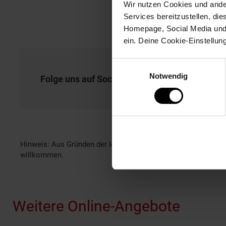
Wir nutzen Cookies und ander
Services bereitzustellen, di
Homepage, Social Media und P
ein. Deine Cookie-Einstellun
Einwilligungsauswahl
Notwendig
Folge uns auf Social Media!
Hinweis: Aus Gründen der leichteren Lesbarkeit verwenden wi
willkommen.
Fußzeile
Weitere Online-Angebote