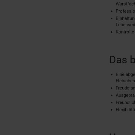
Wurstfach
Professio
Einhaltun
Lebensmit
Kontrolle
Das b
Eine abge
Fleischer
Freude a
Ausgepräg
Freundli
Flexibili