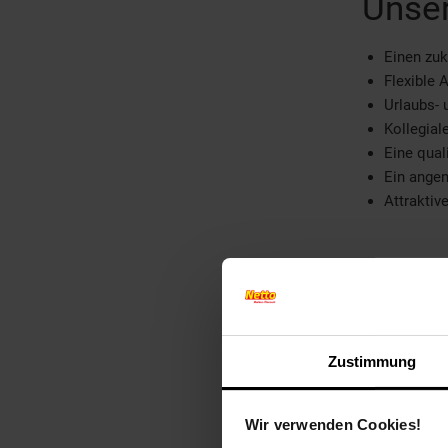
Unser
Einen zuk
Flexible 
Urlaubs-
Kollegia
Eine quali
Ein ange
Attraktiv
W
W
Zustimmung
Wir verwenden Cookies!