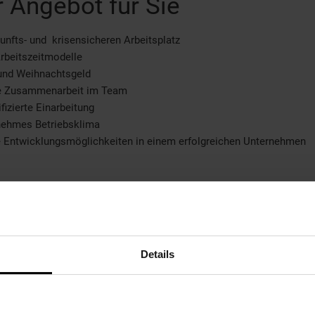
 Angebot für Sie
unfts- und krisensicheren Arbeitsplatz
Arbeitszeitmodelle
 und Weihnachtsgeld
le Zusammenarbeit im Team
fizierte Einarbeitung
nehmes Betriebsklima
e Entwicklungsmöglichkeiten in einem erfolgreichen Unternehmen
eitere Informationen
ir freuen uns auf Ihre Bewerbung!
Details