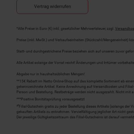
Vertrag widerrufen
Fußnoten
*Alle Preise in Euro (€) inkl. gesetzlicher Mehrwertsteuer, zzgl.
Versandkos
Preise (inkl. MwSt.) und Verkaufseinheiten (Stückzahl/Mengeneinheit) k
Statt- und durchgestrichene Preise beziehen sich auf unseren zuvor gefor
Alle Artikel solange der Vorrat reicht! Änderungen und Irrtümer vorbeha
Abgabe nur in haushaltsüblichen Mengen!
**15€ Rabatt im Netto Online-Shop auf das komplette Sortiment ab ein
gekennzeichnete Artikel. Keine Anrechnung auf Versandkosten und Filial-
Person und Bestellung. Restbeträge werden nicht ausgezahlt. Nicht mit 
***Positive Bonitätsprüfung vorausgesetzt
²⁰Filial-Gutschein gratis zu jeder Bestellung dieses Artikels (solange der
gekauften Artikels zu entnehmen. Vervielfältigung jeglicher Art nicht ge
Der jeweilige Gültigkeitszeitraum des Filial-Gutscheins ist darauf vermerkt