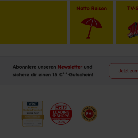
Netto Reisen
TV-
Abonniere unseren
Newsletter
und
Jetzt zu
Newsletter Anmeldung
sichere dir einen 15 €**-Gutschein!