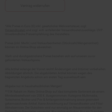
Vertrag widerrufen
Fußnoten
*Alle Preise in Euro (€) inkl. gesetzlicher Mehrwertsteuer, zzgl.
Versandkosten
und zzgl. evtl. anfallender Versandkostenzuschläge. UVP:
Unverbindliche Preisempfehlung des Herstellers.
Preise (inkl. MwSt.) und Verkaufseinheiten (Stückzahl/Mengeneinheit)
können im Online-Shop abweichen.
Statt- und durchgestrichene Preise beziehen sich auf unseren zuvor
geforderten Verkaufspreis.
Alle Artikel solange der Vorrat reicht! Änderungen und Irrtümer vorbehalten.
Abbildungen ähnlich. Die abgebildeten Artikel können wegen des
begrenzten Angebots schon am ersten Tag ausverkauft sein.
Abgabe nur in haushaltsüblichen Mengen!
**15€ Rabatt im Netto Online-Shop auf das komplette Sortiment ab einem
Mindestbestellwert von 200 €. Ausgenommen: Kategorie Multimedia,
Gutscheine, Bücher und Pre- & Anfangsmilchnahrung sowie gesondert
gekennzeichnete Artikel. Keine Anrechnung auf Versandkosten und Filial-
Abholservices. Der Gutschein wird nur einmalig an Neuanmelder für den
Online-Shop-Newsletter versendet. Nur online einlösbar. Nur ein Gutschein
pro Person und Bestellung. Restbeträge werden nicht ausgezahlt. Nicht mit