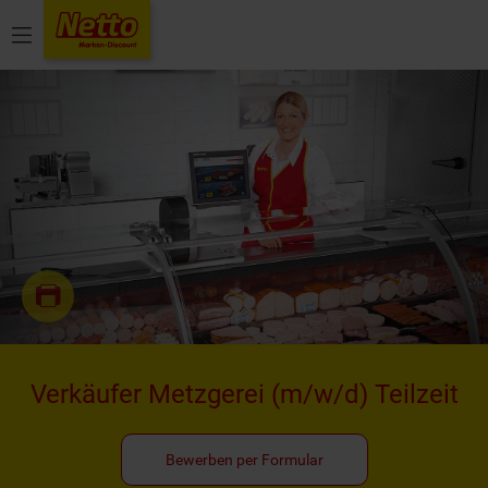
Menü
Verkäufer Metzgerei
(m/w/d)
Teilzeit
Bewerben per Formular