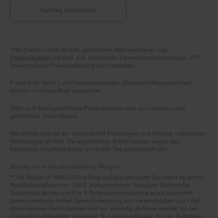
Vertrag widerrufen
Fußnoten
*Alle Preise in Euro (€) inkl. gesetzlicher Mehrwertsteuer, zzgl.
Versandkosten
und zzgl. evtl. anfallender Versandkostenzuschläge. UVP:
Unverbindliche Preisempfehlung des Herstellers.
Preise (inkl. MwSt.) und Verkaufseinheiten (Stückzahl/Mengeneinheit)
können im Online-Shop abweichen.
Statt- und durchgestrichene Preise beziehen sich auf unseren zuvor
geforderten Verkaufspreis.
Alle Artikel solange der Vorrat reicht! Änderungen und Irrtümer vorbehalten.
Abbildungen ähnlich. Die abgebildeten Artikel können wegen des
begrenzten Angebots schon am ersten Tag ausverkauft sein.
Abgabe nur in haushaltsüblichen Mengen!
**15€ Rabatt im Netto Online-Shop auf das komplette Sortiment ab einem
Mindestbestellwert von 200 €. Ausgenommen: Kategorie Multimedia,
Gutscheine, Bücher und Pre- & Anfangsmilchnahrung sowie gesondert
gekennzeichnete Artikel. Keine Anrechnung auf Versandkosten und Filial-
Abholservices. Der Gutschein wird nur einmalig an Neuanmelder für den
Online-Shop-Newsletter versendet. Nur online einlösbar. Nur ein Gutschein
pro Person und Bestellung. Restbeträge werden nicht ausgezahlt. Nicht mit