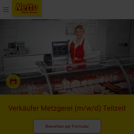
Menü
Verkäufer Metzgerei
(m/w/d)
Teilzeit
Bewerben per Formular